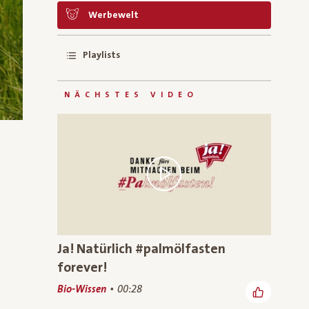
Werbewelt
Playlists
NÄCHSTES VIDEO
 geliked:
Ja! Natürlich #palmölfasten
forever!
Bio-Wissen
00:28