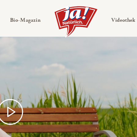
en
Untermenü ausklappen
— Untermenü ausklappen
Bio-Magazin
Videothek