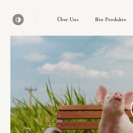
— Untermenü ausklapp
— 
Über Uns
Bio-Produkte
Kontrast erhöhen
Bio-Thek