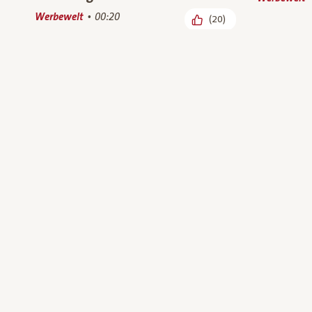
Werbewelt
00:20
(20)
Ja! Natürlich steht für hohes
Was sind
Tierwohl
Palmöl u
verzichte
Bio-Wissen, Werbewelt
00:36
(19)
Rezepte, We