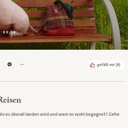
DAUER:
00:16
Bereits
gefällt mir
(
8
)
Reisen
 Wo es überall landen wird und wem es wohl begegnet? Gehe