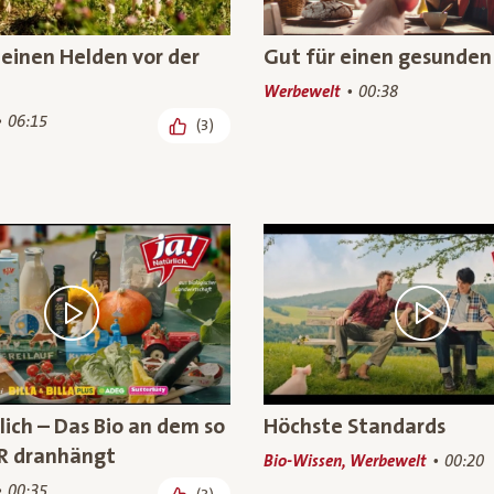
leinen Helden vor der
Gut für einen gesunden
Werbewelt
00:38
06:15
(3)
lich – Das Bio an dem so
Höchste Standards
R dranhängt
Bio-Wissen, Werbewelt
00:20
00:35