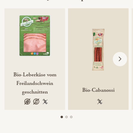
Bio-Leberkäse vom
Freilandschwein
Bio-Cabanossi
geschnitten
glutenfrei
laktosefrei
100 % gentechnikfrei
100 % gentechnik