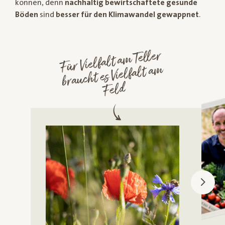
können, denn
nachhaltig bewirtschaftete gesunde
Böden
sind
besser für den Klimawandel gewappnet
.
Für Vielfalt a
m Teller
braucht es Vielfalt a
m
Feld