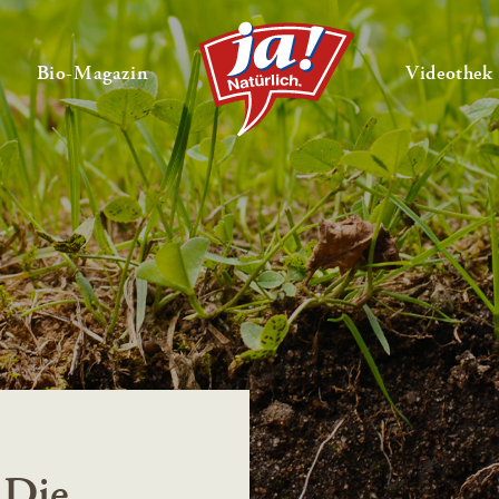
en
Untermenü ausklappen
— Untermenü ausklappen
Bio-Magazin
Videothek
 Die