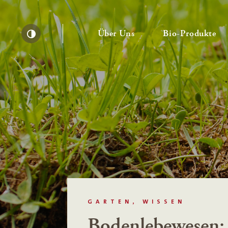
— Untermenü ausklapp
— 
Über Uns
Bio-Produkte
Kontrast erhöhen
GARTEN, WISSEN
Bodenlebewesen: