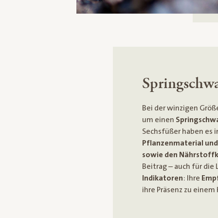
Springschwa
Bei der winzigen Größ
um einen
Springschw
Sechsfüßer haben es in
Pflanzenmaterial und
sowie den Nährstoffk
Beitrag – auch für die
Indikatoren
: Ihre
Empf
ihre Präsenz zu einem