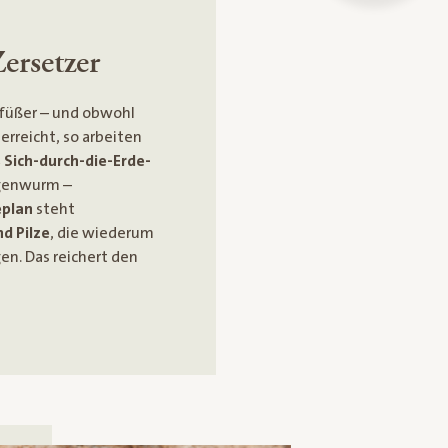
Zersetzer
dfüßer – und obwohl
erreicht, so arbeiten
 Sich-durch-die-Erde-
egenwurm –
eplan
steht
d Pilze
, die wiederum
en. Das reichert den