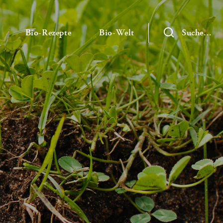
— Untermenü ausklappen
— Untermenü ausklappen
— Untermenü ausklap
Bio-Rezepte
Bio-Welt
Suche...