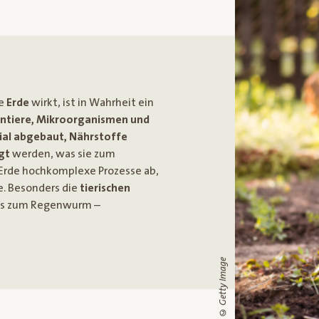
se
Erde
wirkt, ist in Wahrheit ein
intiere, Mikroorganismen und
ial abgebaut, Nährstoffe
gt
werden, was sie zum
 Erde hochkomplexe Prozesse ab,
e. Besonders die
tierischen
bis zum Regenwurm –
© Getty Image