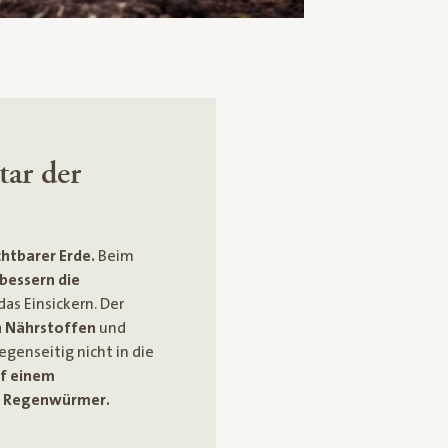
ar der
chtbarer Erde.
Beim
bessern die
s Einsickern. Der
an Nährstoffen
und
egenseitig nicht in die
f einem
0 Regenwürmer.