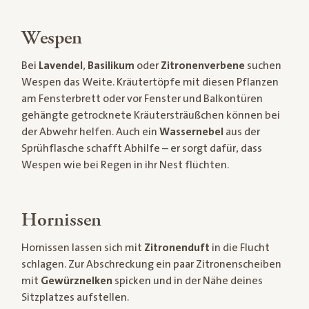
Wespen
Bei
Lavendel
,
Basilikum
oder
Zitronenverbene
suchen
Wespen das Weite. Kräutertöpfe mit diesen Pflanzen
am Fensterbrett oder vor Fenster und Balkontüren
gehängte getrocknete Kräutersträußchen können bei
der Abwehr helfen. Auch ein
Wassernebel
aus der
Sprühflasche schafft Abhilfe – er sorgt dafür, dass
Wespen wie bei Regen in ihr Nest flüchten.
Hornissen
Hornissen lassen sich mit
Zitronenduft
in die Flucht
schlagen. Zur Abschreckung ein paar Zitronenscheiben
mit
Gewürznelken
spicken und in der Nähe deines
Sitzplatzes aufstellen.