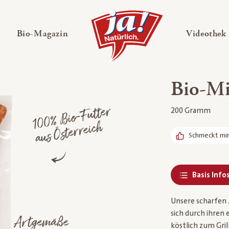
en
Untermenü ausklappen
— Untermenü ausklappen
Bio-Magazin
Videothek
Bio-Mi
1
0
0
%
Bio-
F
utter
a
us
Österreic
200 Gramm
h
Schmeckt mi
Basis Info
Unsere scharfen 
sich durch ihren
Artgemäße
köstlich zum Gril