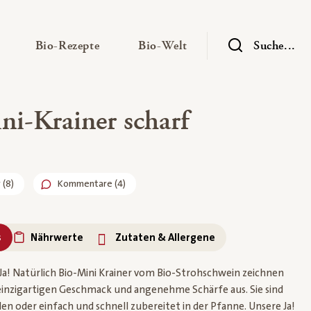
— Untermenü ausklappen
— Untermenü ausklappen
— Untermenü ausklap
Bio-Rezepte
Bio-Welt
Suche...
ni-Krainer scharf
r
(
8
)
Kommentare (4)
s
Nährwerte
Zutaten & Allergene
Ja! Natürlich Bio-Mini Krainer vom Bio-Strohschwein zeichnen
 einzigartigen Geschmack und angenehme Schärfe aus. Sie sind
len oder einfach und schnell zubereitet in der Pfanne. Unsere Ja!