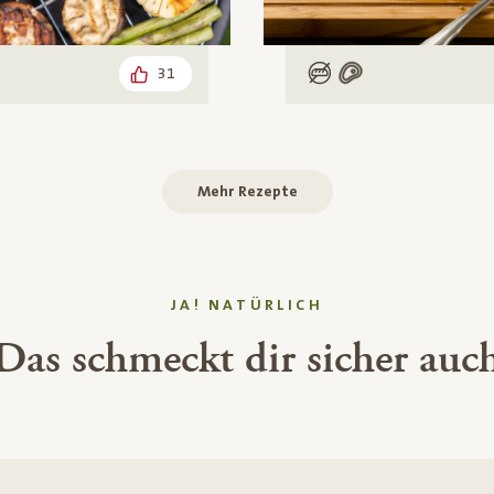
31
arisch
Low Carb
Mit Fleisch
Mehr Rezepte
JA! NATÜRLICH
Das schmeckt dir sicher auc