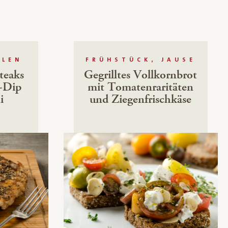
LLEN
FRÜHSTÜCK, JAUSE
steaks
Gegrilltes Vollkornbrot
l-Dip
mit Tomatenraritäten
i
und Ziegenfrischkäse