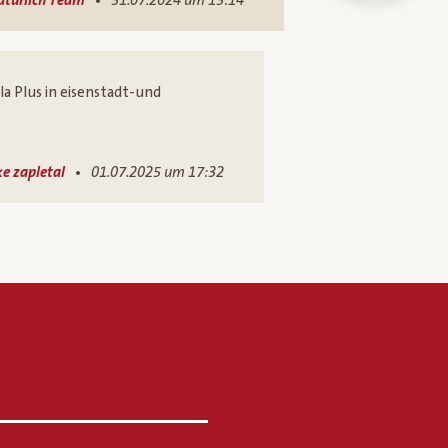
•
atürlich Team
31.07.2024 um 13:14
lla Plus in eisenstadt-und
•
ke zapletal
01.07.2025 um 17:32