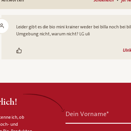
•
Antworten
Schoeneich
ja! N
Leider gibt es die bio mini krainer weder bei billa noch bei bi
Umgebung nicht, warum nicht? LG uli
Ulri
lich!
Dein Vorname
*
enne ich, ob
 Koch- und