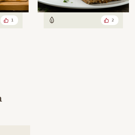
1
2
Vegetarisch
h