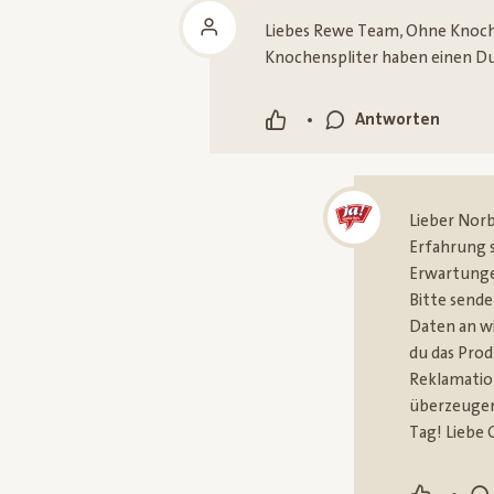
Liebes Rewe Team, Ohne Knochen
Knochenspliter haben einen D
•
Antworten
Lieber Norb
Erfahrung s
Erwartunge
Bitte sende
Daten an wi
du das Pro
Reklamatio
überzeugen
Tag! Liebe 