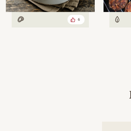
6
Mit Fleisch
Veget