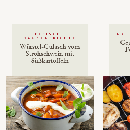
FLEISCH,
GRI
HAUPTGERICHTE
Geg
Würstel-Gulasch vom
F
Strohschwein mit
Süßkartoffeln