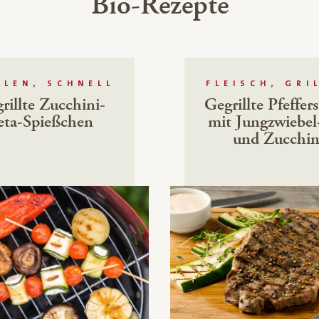
Bio-Rezepte
LLEN, SCHNELL
FLEISCH, GRI
rillte Zucchini-
Gegrillte Pfeffer
eta-Spießchen
mit Jungzwiebe
und Zucchin