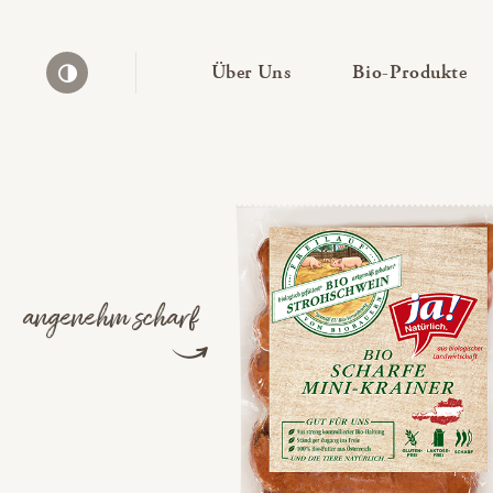
— Untermenü ausklapp
— 
Über Uns
Bio-Produkte
Kontrast erhöhen
angenehm scharf