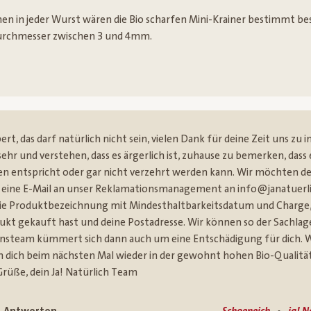
 in jeder Wurst wären die Bio scharfen Mini-Krainer bestimmt bes
urchmesser zwischen 3 und 4mm.
ert, das darf natürlich nicht sein, vielen Dank für deine Zeit uns zu
ehr und verstehen, dass es ärgerlich ist, zuhause zu bemerken, das
n entspricht oder gar nicht verzehrt werden kann. Wir möchten 
 eine E-Mail an unser Reklamationsmanagement an info@janatuerlic
e Produktbezeichnung mit Mindesthaltbarkeitsdatum und Charge, Dat
dukt gekauft hast und deine Postadresse. Wir können so der Sachla
nsteam kümmert sich dann auch um eine Entschädigung für dich. W
 dich beim nächsten Mal wieder in der gewohnt hohen Bio-Qualitä
Grüße, dein Ja! Natürlich Team