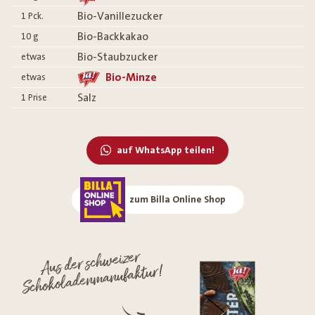
Bio-Vanillezucker
1
Pck.
Bio-Backkakao
10
g
Bio-Staubzucker
etwas
Bio-Minze
etwas
Salz
1
Prise
auf WhatsApp teilen!
zum Billa Online Shop
Aus der schweizer
Schokoladenmanufaktur!