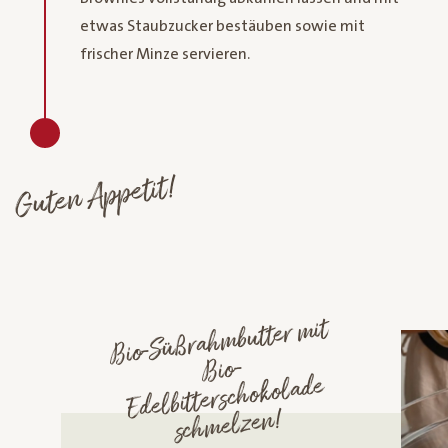
etwas Staubzucker bestäuben sowie mit
frischer Minze servieren.
Guten Appetit!
Bio-Süßrah
mbutter
mit
sch
Bio-
Edelbitterschokolade
melzen!