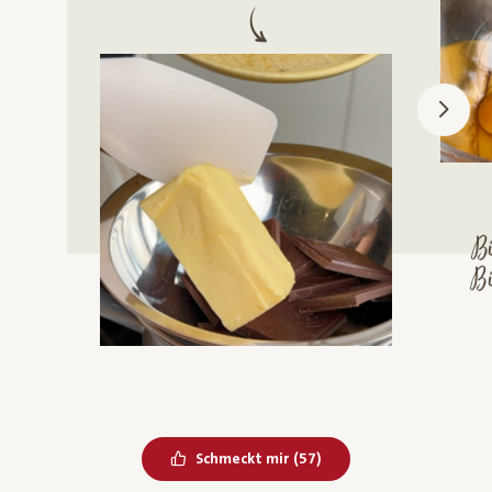
B
Bi
Bereits geliked
Schmeckt mir
(
57
)