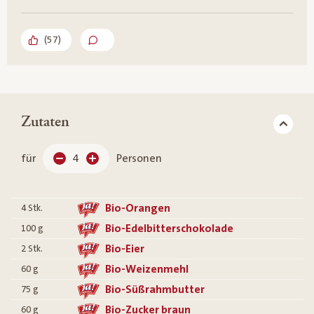
(
57
)
Zutaten
für
4
Personen
Bio-Orangen
4
Stk.
Bio-Edelbitterschokolade
100
g
Bio-Eier
2
Stk.
Bio-Weizenmehl
60
g
Bio-Süßrahmbutter
75
g
Bio-Zucker braun
60
g