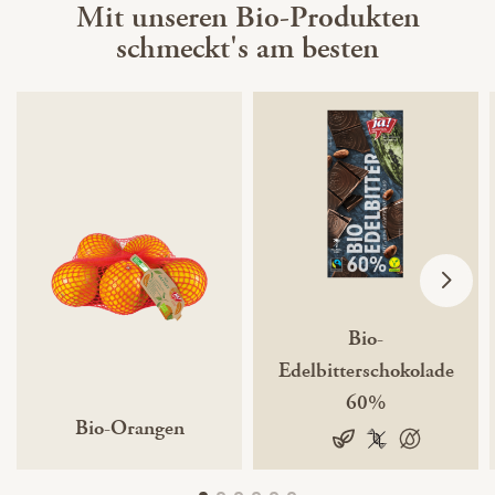
Mit unseren Bio-Produkten
schmeckt's am besten
Bio-
Edelbitterschokolade
60%
Bio-Orangen
100% pflanzlich
vegan
100 % gentechni
100 % palmö