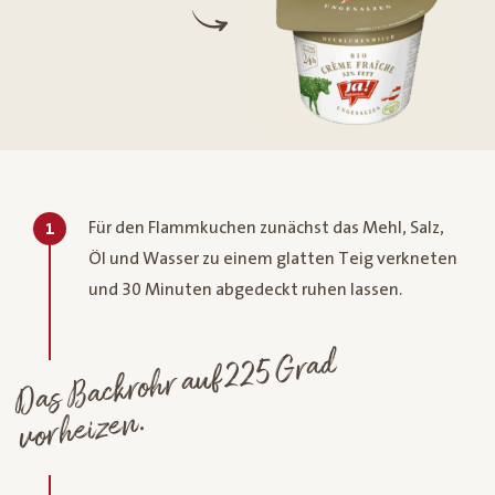
Für den Flammkuchen zunächst das Mehl, Salz,
1
Öl und Wasser zu einem glatten Teig verkneten
und 30 Minuten abgedeckt ruhen lassen.
Das
Backrohr auf 225
Grad
vorheizen.