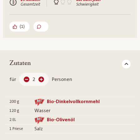
Gesamtzeit
Schwierigkeit
(
1
)
Zutaten
für
2
Personen
Bio-Dinkelvollkornmehl
200
g
Wasser
120
g
Bio-Olivenöl
2
EL
Salz
1
Priese