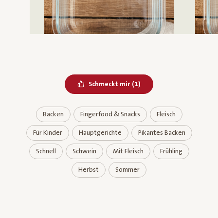
Bereits geliked
Schmeckt mir
(
1
)
Backen
Fingerfood & Snacks
Fleisch
Für Kinder
Hauptgerichte
Pikantes Backen
Schnell
Schwein
Mit Fleisch
Frühling
Herbst
Sommer