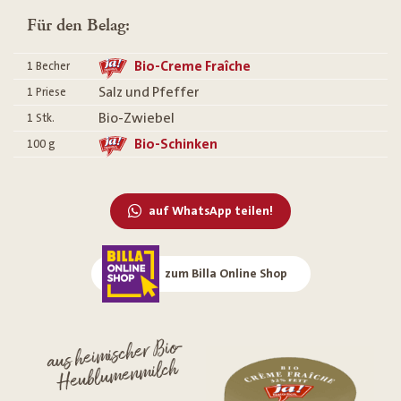
Für den Belag:
Bio-Creme Fraîche
1
Becher
Salz und Pfeffer
1
Priese
Bio-Zwiebel
1
Stk.
Bio-Schinken
100
g
auf WhatsApp teilen!
zum Billa Online Shop
aus heimischer Bio-
Heublumenmilch