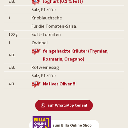
Joghurt (0,1 % Fett)
2
EL
Salz, Pfeffer
Knoblauchzehe
1
Für die Tomaten-Salsa:
Soft-Tomaten
100
g
Zwiebel
1
feingehackte Kräuter (Thymian,
4
EL
Rosmarin, Oregano)
Rotweinessig
2
EL
Salz, Pfeffer
Natives Olivenöl
4
EL
auf WhatsApp teilen!
zum Billa Online Shop