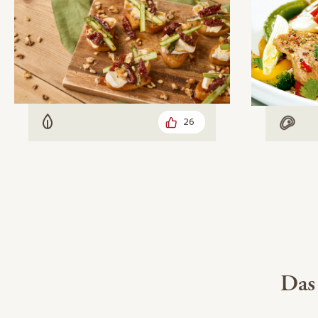
26
Vegetarisch
Mit F
Das