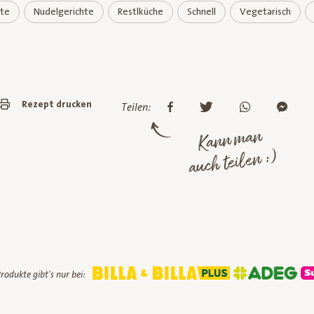
hte
Nudelgerichte
Restlküche
Schnell
Vegetarisch
Rezept drucken
Teilen:
Kann man
auch teilen :)
rodukte gibt's nur bei: