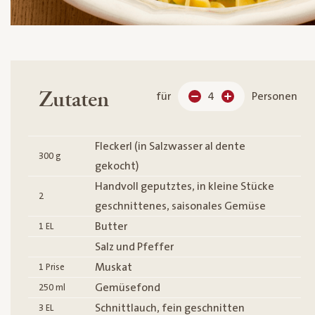
Zutaten
für
4
Personen
Fleckerl (in Salzwasser al dente
300
g
gekocht)
Handvoll geputztes, in kleine Stücke
2
geschnittenes, saisonales Gemüse
Butter
1
EL
Salz und Pfeffer
Muskat
1
Prise
Gemüsefond
250
ml
Schnittlauch, fein geschnitten
3
EL