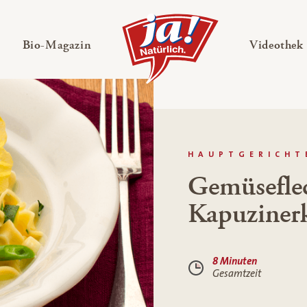
en
Untermenü ausklappen
— Untermenü ausklappen
Bio-Magazin
Videothek
HAUPTGERICHT
Gemüseflec
Kapuzinerk
8 Minuten
Gesamtzeit