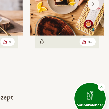
4
41
Vegetarisch
zept
Saisonkalender