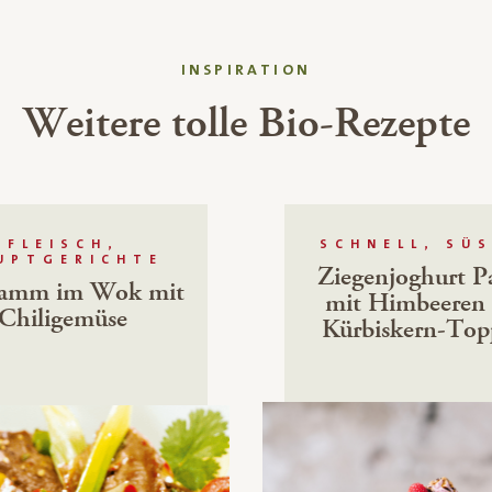
INSPIRATION
Weitere tolle Bio-Rezepte
FLEISCH,
SCHNELL, SÜS
UPTGERICHTE
Ziegenjoghurt Pa
lamm im Wok mit
mit Himbeeren
Chiligemüse
Kürbiskern-Top