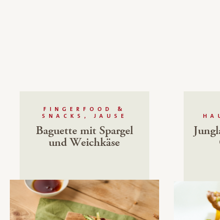
FINGERFOOD &
SNACKS, JAUSE
HA
Baguette mit Spargel
Jung
und Weichkäse