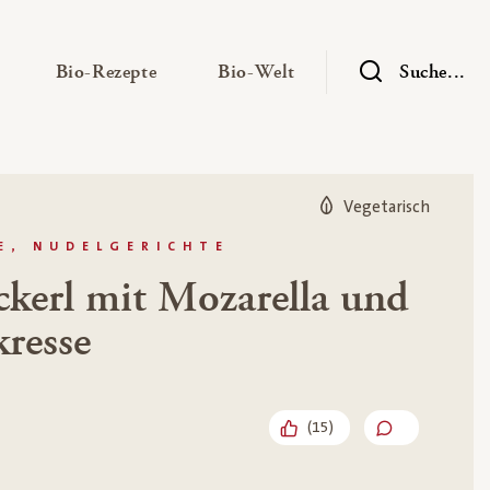
— Untermenü ausklappen
— Untermenü ausklappen
— Untermenü ausklap
Bio-Rezepte
Bio-Welt
Suche...
Vegetarisch
E, NUDELGERICHTE
kerl mit Mozarella und
resse
(
15
)