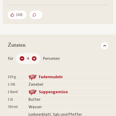
(
20
)
Zutaten
für
4
Personen
Fadennudeln
150
g
Zwiebel
1
Stk.
Suppengemüse
1
Bund
Butter
1
EL
Wasser
750
ml
Lorbeerblatt, Salz und Pfeffer