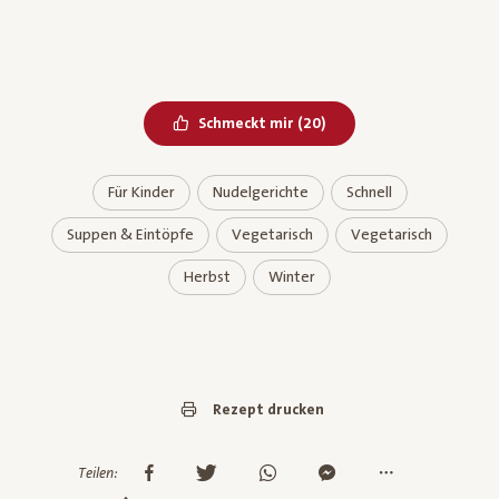
Bereits geliked
Schmeckt mir
(
20
)
Für Kinder
Nudelgerichte
Schnell
Suppen & Eintöpfe
Vegetarisch
Vegetarisch
Herbst
Winter
Rezept drucken
Teilen: