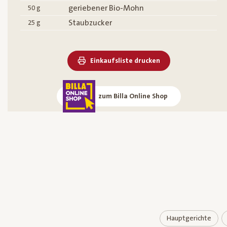
geriebener Bio-Mohn
50
g
Staubzucker
25
g
Einkaufsliste drucken
zum Billa Online Shop
Hauptgerichte