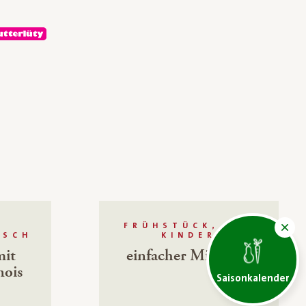
E
FRÜHSTÜCK, FÜR
ISCH
KINDER
mit
einfacher Milchreis
nois
Saisonkalender