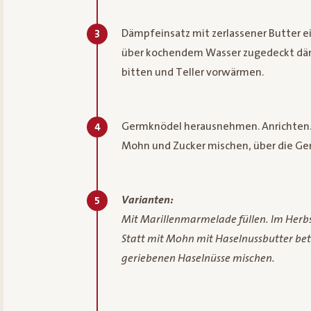
Dämpfeinsatz mit zerlassener Butter ei
3
über kochendem Wasser zugedeckt dämp
bitten und Teller vorwärmen.
Germknödel herausnehmen. Anrichten.B
4
Mohn und Zucker mischen, über die Ger
Varianten:
5
Mit Marillenmarmelade füllen. Im Herbs
Statt mit Mohn mit Haselnussbutter betr
geriebenen Haselnüsse mischen.