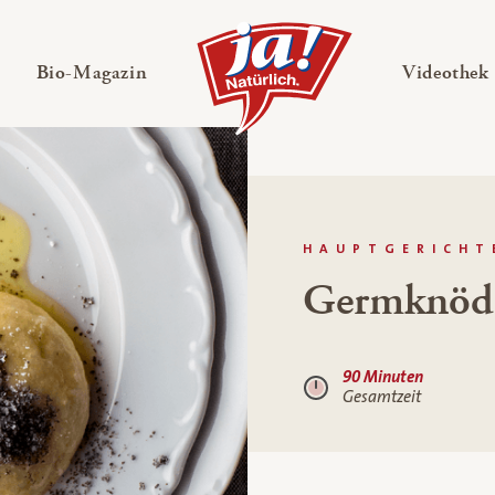
en
Untermenü ausklappen
— Untermenü ausklappen
Bio-Magazin
Videothek
HAUPTGERICHT
Germknöd
90 Minuten
Gesamtzeit