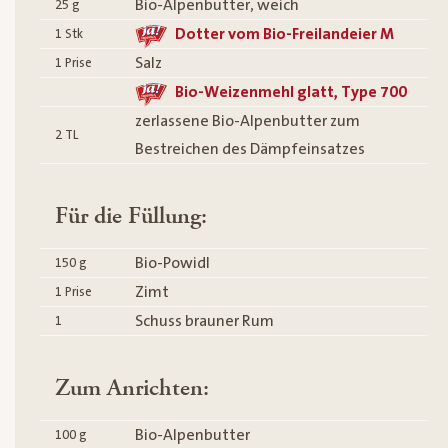
Bio-Alpenbutter, weich
25
g
Dotter vom Bio-Freilandeier M
1
Stk
Salz
1
Prise
Bio-Weizenmehl glatt, Type 700
zerlassene Bio-Alpenbutter zum
2
TL
Bestreichen des Dämpfeinsatzes
Für die Füllung:
Bio-Powidl
150
g
Zimt
1
Prise
Schuss brauner Rum
1
Zum Anrichten:
Bio-Alpenbutter
100
g