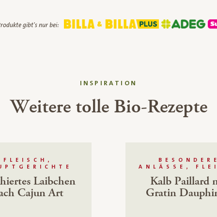
rodukte gibt's nur bei:
INSPIRATION
Weitere tolle Bio-Rezepte
FLEISCH,
BESONDER
UPTGERICHTE
ANLÄSSE, FLE
hiertes Laibchen
Kalb Paillard 
ach Cajun Art
Gratin Dauphi