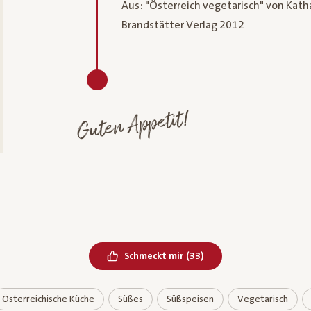
Aus: "Österreich vegetarisch" von Kath
Brandstätter Verlag 2012
Guten Appetit!
Bereits geliked
Schmeckt mir
(
33
)
Österreichische Küche
Süßes
Süßspeisen
Vegetarisch