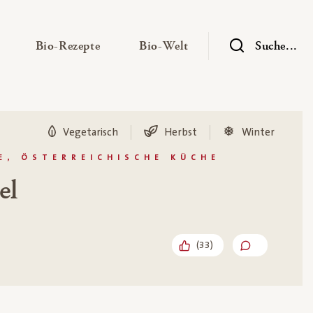
— Untermenü ausklappen
— Untermenü ausklappen
— Untermenü ausklap
Bio-Rezepte
Bio-Welt
Suche...
Vegetarisch
Herbst
Winter
E, ÖSTERREICHISCHE KÜCHE
el
(
33
)