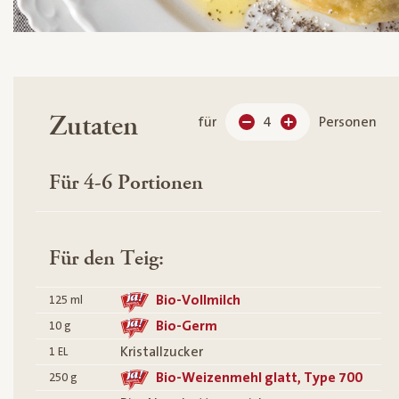
Zutaten
für
4
Personen
Für 4-6 Portionen
Für den Teig:
Bio-Vollmilch
125
ml
Bio-Germ
10
g
Kristallzucker
1
EL
Bio-Weizenmehl glatt, Type 700
250
g