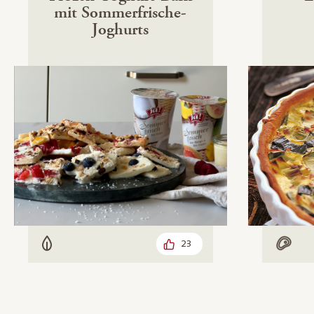
mit Sommerfrische-
Joghurts
23
Vegetarisch
Mit F