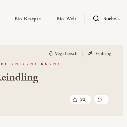
— Untermenü ausklappen
— Untermenü ausklappen
— Untermenü ausklap
Bio-Rezepte
Bio-Welt
Suche...
Vegetarisch
Frühling
RREICHISCHE KÜCHE
eindling
(
32
)