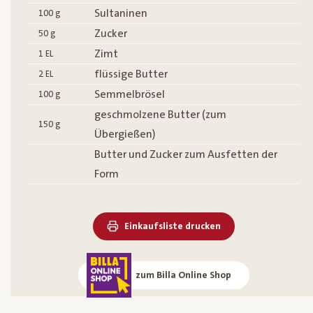
Sultaninen
100
g
Zucker
50
g
Zimt
1
EL
flüssige Butter
2
EL
Semmelbrösel
100
g
geschmolzene Butter (zum
150
g
Übergießen)
Butter und Zucker zum Ausfetten der
Form
Einkaufsliste drucken
zum Billa Online Shop