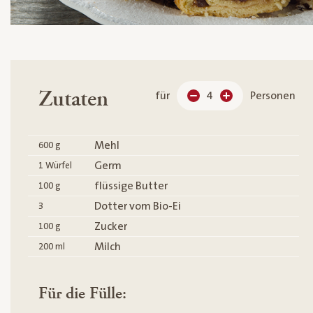
Zutaten
für
4
Personen
Mehl
600
g
Germ
1
Würfel
flüssige Butter
100
g
Dotter vom Bio-Ei
3
Zucker
100
g
Milch
200
ml
Für die Fülle: