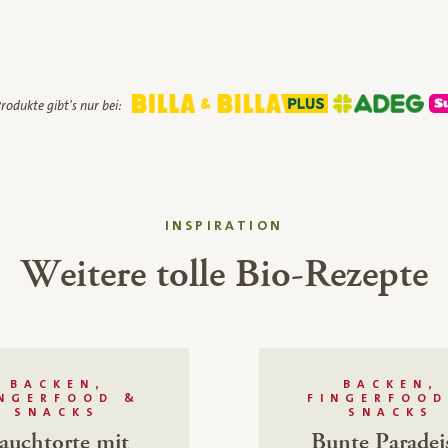
rodukte gibt's nur bei:
INSPIRATION
Weitere tolle Bio-Rezepte
BACKEN,
BACKEN,
INGERFOOD &
FINGERFOOD
SNACKS
SNACKS
auchtorte mit
Bunte Paradei