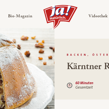
en
Untermenü ausklappen
— Untermenü ausklappen
Bio-Magazin
Videothek
BACKEN, ÖSTE
Kärntner R
60 Minuten
Gesamtzeit