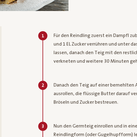
Für den Reindling zuerst ein Dampfl z
1
und 1 EL Zucker verrühren und unter da
lassen, danach den Teig mit den restl
verkneten und weitere 30 Minuten geh
Danach den Teig auf einer bemehlten 
2
ausrollen, die flüssige Butter darauf v
Bröseln und Zucker bestreuen.
Nun den Germteig einrollen und in ein
3
Reindlingform (oder Gugelhupfform) 