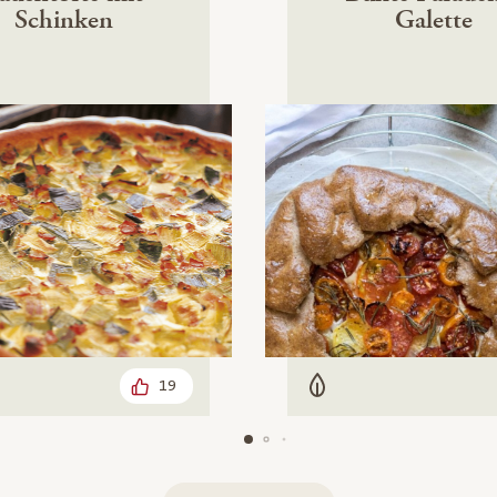
Schinken
Galette
19
leisch
Vegetarisch