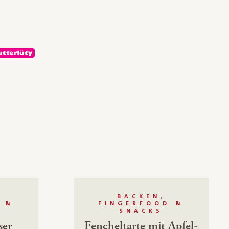
BACKEN,
 &
FINGERFOOD &
SNACKS
ser
Fencheltarte mit Apfel-