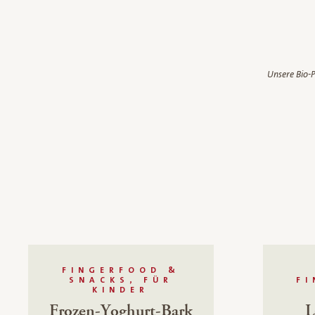
Unsere Bio-P
FINGERFOOD &
SNACKS, FÜR
F
KINDER
Frozen-Yoghurt-Bark
L