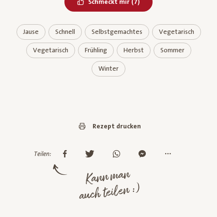
Bereits geliked
Schmeckt mir
(
7
)
Jause
Schnell
Selbstgemachtes
Vegetarisch
Vegetarisch
Frühling
Herbst
Sommer
Winter
Rezept drucken
Teilen:
Kann man
auch teilen :)