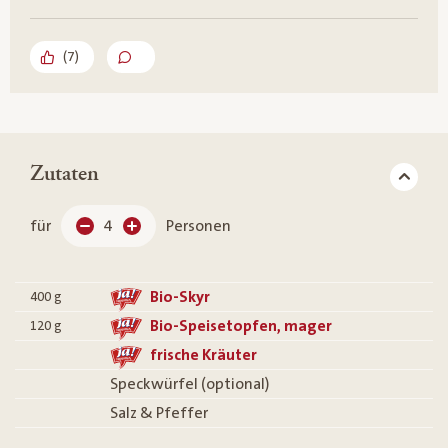
(
7
)
Zutaten
für
4
Personen
Bio-Skyr
400
g
Bio-Speisetopfen, mager
120
g
frische Kräuter
Speckwürfel (optional)
Salz & Pfeffer