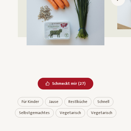
Bereits geliked
Schmeckt mir
(
27
)
Für Kinder
Jause
Restlküche
Schnell
Selbstgemachtes
Vegetarisch
Vegetarisch