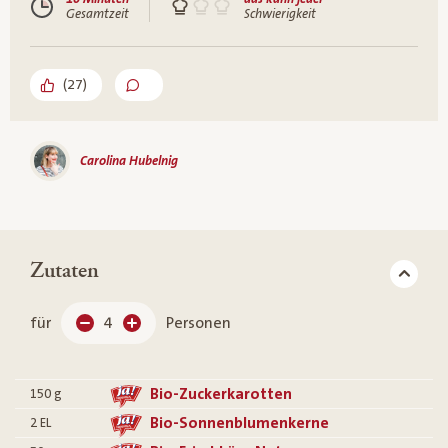
Gesamtzeit
Schwierigkeit
(
27
)
Carolina Hubelnig
Zutaten
für
4
Personen
Bio-Zuckerkarotten
150
g
Bio-Sonnenblumenkerne
2
EL