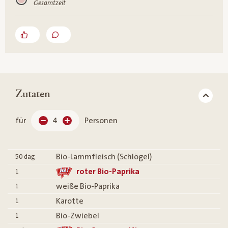
Gesamtzeit
Zutaten
für
4
Personen
Bio-Lammfleisch (Schlögel)
50
dag
roter Bio-Paprika
1
weiße Bio-Paprika
1
Karotte
1
Bio-Zwiebel
1