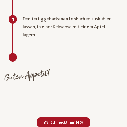
Den fertig gebackenen Lebkuchen auskühlen
4
lassen, in einer Keksdose mit einem Apfel
lagern.
Guten Appetit!
Bereits geliked
Schmeckt mir
(
40
)