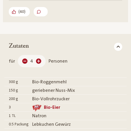
(
40
)
Zutaten
für
4
Personen
Bio-Roggenmehl
300
g
geriebener Nuss-Mix
150
g
Bio-Vollrohrzucker
200
g
Bio-Eier
3
Natron
1
TL
Lebkuchen Gewürz
0.5
Packung