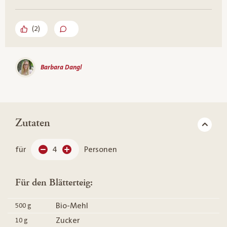
(
2
)
Barbara Dangl
Zutaten
für
4
Personen
Für den Blätterteig:
Bio-Mehl
500
g
Zucker
10
g