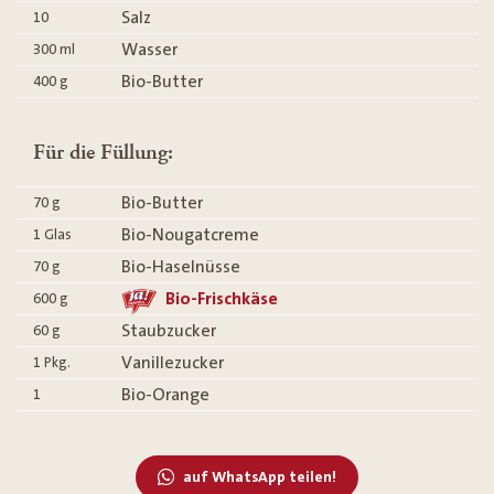
Salz
10
Wasser
300
ml
Bio-Butter
400
g
Für die Füllung:
Bio-Butter
70
g
Bio-Nougatcreme
1
Glas
Bio-Haselnüsse
70
g
Bio-Frischkäse
600
g
Staubzucker
60
g
Vanillezucker
1
Pkg.
Bio-Orange
1
auf WhatsApp teilen!