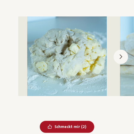
Bereits geliked
Schmeckt mir
(
2
)