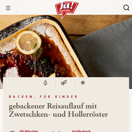
BACKEN, FÜR KINDER
gebackener Reisauflauf mit
Zwetschken- und Hollerröster
40 Minuten
Hobbykoch