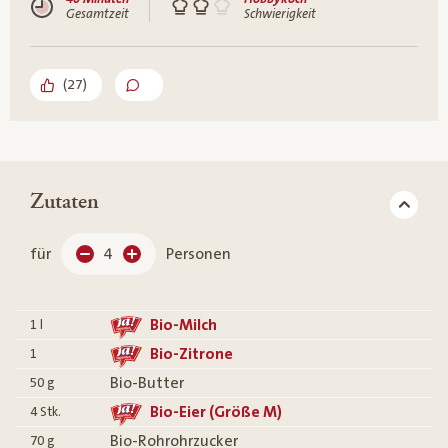
Gesamtzeit
Schwierigkeit
(
27
)
Zutaten
für
4
Personen
Bio-Milch
1
l
Bio-Zitrone
1
Bio-Butter
50
g
Bio-Eier (Größe M)
4
Stk.
Bio-Rohrohrzucker
70
g