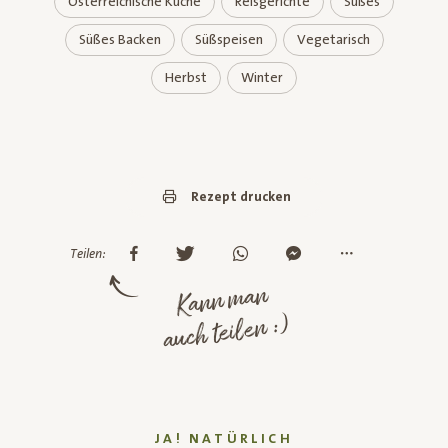
Österreichische Küche
Reisgerichte
Süßes
Süßes Backen
Süßspeisen
Vegetarisch
Herbst
Winter
Rezept drucken
Teilen:
Kann man
auch teilen :)
JA! NATÜRLICH