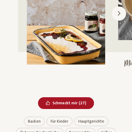
M
m
Bereits geliked
Schmeckt mir
(
27
)
Backen
Für Kinder
Hauptgerichte