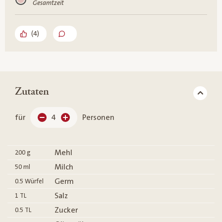
Gesamtzeit
(
4
)
Zutaten
für
4
Personen
Mehl
200
g
Milch
50
ml
Germ
0.5
Würfel
Salz
1
TL
Zucker
0.5
TL