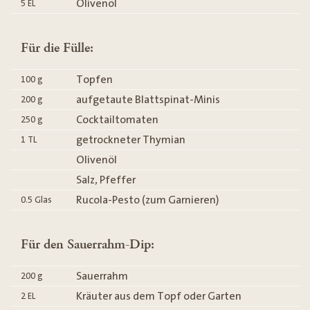
Olivenöl
5
EL
Für die Fülle:
Topfen
100
g
aufgetaute Blattspinat-Minis
200
g
Cocktailtomaten
250
g
getrockneter Thymian
1
TL
Olivenöl
Salz, Pfeffer
Rucola-Pesto (zum Garnieren)
0.5
Glas
Für den Sauerrahm-Dip:
Sauerrahm
200
g
Kräuter aus dem Topf oder Garten
2
EL