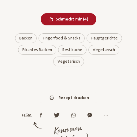
Bereits geliked
Schmeckt mir
(
4
)
Backen
Fingerfood & Snacks
Hauptgerichte
Pikantes Backen
Restlküche
Vegetarisch
Vegetarisch
Rezept drucken
Teilen:
Kann man