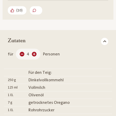
(
10
)
Zutaten
für
4
Personen
Für den Teig:
Dinkelvollkornmehl
250
g
Vollmilch
125
ml
Olivenöl
1
EL
getrocknetes Oregano
7
g
Rohrohrzucker
1
EL