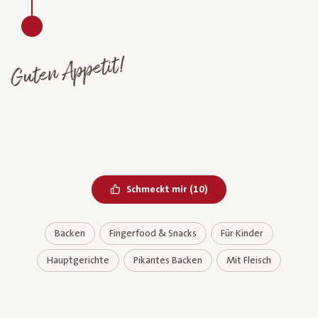
Guten Appetit!
Bereits geliked
Schmeckt mir
(
10
)
Backen
Fingerfood & Snacks
Für Kinder
Hauptgerichte
Pikantes Backen
Mit Fleisch