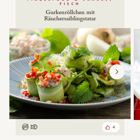
FISCH
Gurkenröllchen mit
Räuchersaiblingstatar
4
Low Carb
Mit Fisch