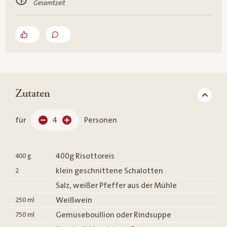
Gesamtzeit
Zutaten
für
4
Personen
400g Risottoreis
400
g
klein geschnittene Schalotten
2
Salz, weißer Pfeffer aus der Mühle
Weißwein
250
ml
Gemüseboullion oder Rindsuppe
750
ml