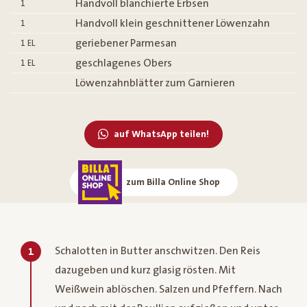
Handvoll blanchierte Erbsen
1
Handvoll klein geschnittener Löwenzahn
1
geriebener Parmesan
1
EL
geschlagenes Obers
1
EL
Löwenzahnblätter zum Garnieren
auf WhatsApp teilen!
zum Billa Online Shop
Schalotten in Butter anschwitzen. Den Reis
1
dazugeben und kurz glasig rösten. Mit
Weißwein ablöschen. Salzen und Pfeffern. Nach