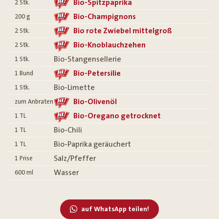
Bio-Spitzpaprika
2
Stk.
Bio-Champignons
200
g
Bio rote Zwiebel mittelgroß
2
Stk.
Bio-Knoblauchzehen
2
Stk.
Bio-Stangensellerie
1
Stk.
Bio-Petersilie
1
Bund
Bio-Limette
1
Stk.
Bio-Olivenöl
zum Anbraten
Bio-Oregano getrocknet
1
TL
Bio-Chili
1
TL
Bio-Paprika geräuchert
1
TL
Salz/Pfeffer
1
Prise
Wasser
600
ml
auf WhatsApp teilen!