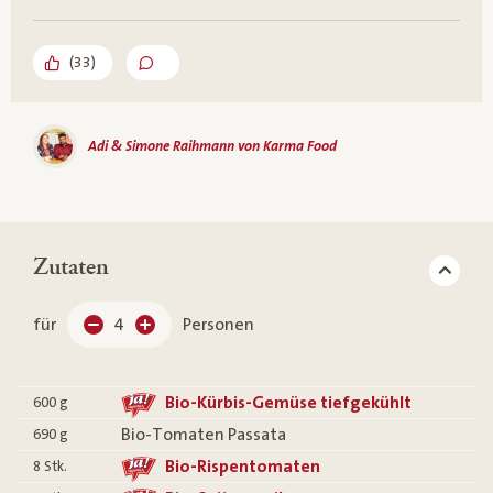
(
33
)
Adi & Simone Raihmann von Karma Food
Zutaten
für
4
Personen
Bio-Kürbis-Gemüse tiefgekühlt
600
g
Bio-Tomaten Passata
690
g
Bio-Rispentomaten
8
Stk.