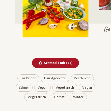
mü
Bereits geliked
Schmeckt mir
(
33
)
Für Kinder
Hauptgerichte
Restlküche
Schnell
Vegan
Vegetarisch
Vegan
Vegetarisch
Herbst
Winter