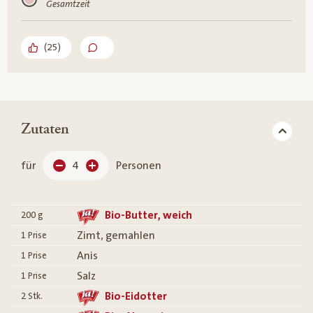
Gesamtzeit
(
25
)
Zutaten
für
4
Personen
Bio-Butter, weich
200
g
Zimt, gemahlen
1
Prise
Anis
1
Prise
Salz
1
Prise
Bio-Eidotter
2
Stk.