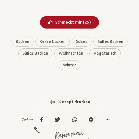
Bereits geliked
Schmeckt mir
(
25
)
Backen
Kekse backen
Süßes
Süßes Backen
Süßes Backen
Weihnachten
Vegetarisch
Winter
Rezept drucken
Teilen:
Kann man