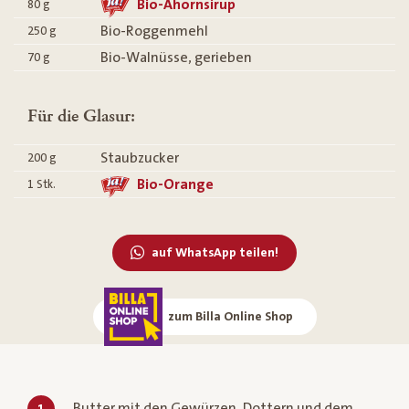
Bio-Ahornsirup
80
g
Bio-Roggenmehl
250
g
Bio-Walnüsse, gerieben
70
g
Für die Glasur:
Staubzucker
200
g
Bio-Orange
1
Stk.
auf WhatsApp teilen!
zum Billa Online Shop
Butter mit den Gewürzen, Dottern und dem