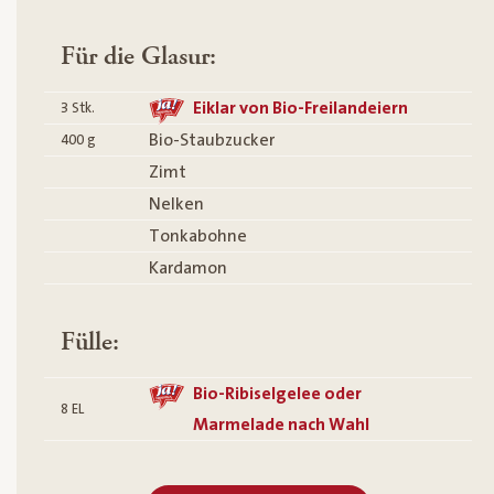
Für die Glasur:
Eiklar von Bio-Freilandeiern
3
Stk.
Bio-Staubzucker
400
g
Zimt
Nelken
Tonkabohne
Kardamon
Fülle:
Bio-Ribiselgelee oder
8
EL
Marmelade nach Wahl