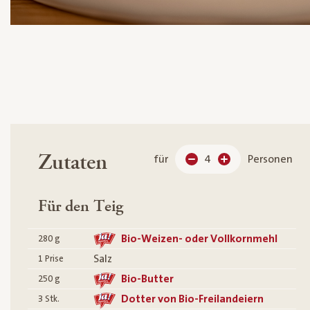
Zutaten
für
4
Personen
Für den Teig
Bio-Weizen- oder Vollkornmehl
280
g
Salz
1
Prise
Bio-Butter
250
g
Dotter von Bio-Freilandeiern
3
Stk.