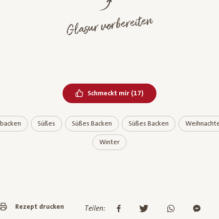
Glasur vorbereiten
Bereits geliked
Schmeckt mir
(
17
)
 backen
Süßes
Süßes Backen
Süßes Backen
Weihnacht
Winter
Rezept drucken
Teilen: