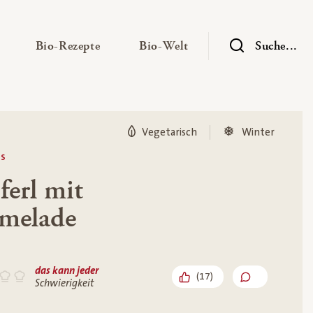
— Untermenü ausklappen
— Untermenü ausklappen
— Untermenü ausklap
Bio-Rezepte
Bio-Welt
Suche...
Vegetarisch
Winter
ES
erl mit
rmelade
das kann jeder
(
17
)
Schwierigkeit