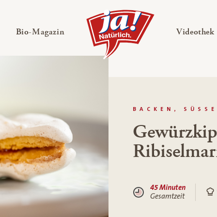
en
Untermenü ausklappen
— Untermenü ausklappen
Bio-Magazin
Videothek
BACKEN, SÜSS
Gewürzkipf
Ribiselma
45 Minuten
Gesamtzeit