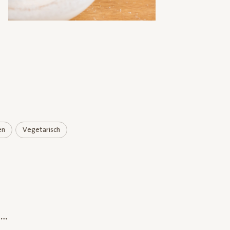
en
Vegetarisch