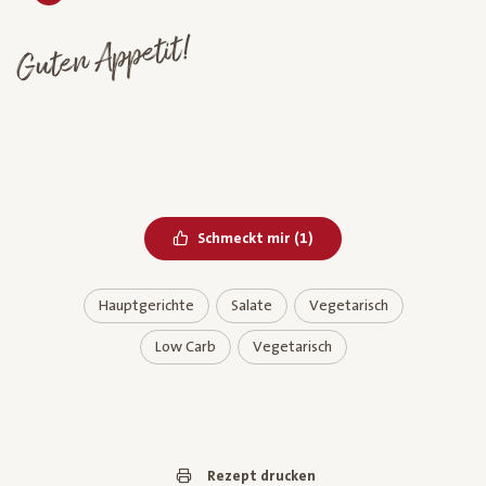
Guten Appetit!
Bereits geliked
Schmeckt mir
(
1
)
Hauptgerichte
Salate
Vegetarisch
Low Carb
Vegetarisch
Rezept drucken