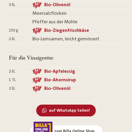
Bio-Olivenöl
3
EL
Meersalzflocken
Pfeffer aus der Mühle
Bio-Ziegenfrischkäse
150
g
Bio-Leinsamen, leicht gemörsert
2
EL
Für die Vinaigrette:
Bio-Apfelessig
2
EL
Bio-Ahornsirup
1
TL
Bio-Olivenöl
2
EL
auf WhatsApp teilen!
zum Billa Online Shop