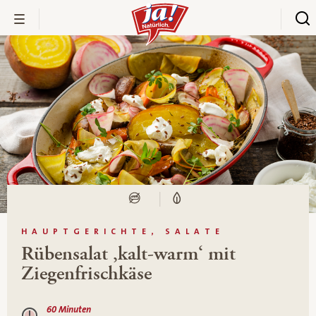
HAUPTGERICHTE, SALATE
Rübensalat ‚kalt-warm‘ mit
Ziegenfrischkäse
60 Minuten