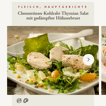
FLEISCH, HAUPTGERICHTE
Clementinen-Kohlrabi-Thymian Salat
mit gedämpfter Hühnerbrust
Low Carb
Mit Fleisch