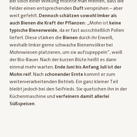
Bei solch einer Wirkung möchte man meinen, dass die
Felder einen entsprechenden
Duft
versprühen – aber
weit gefehlt.
Dennoch schätzen sowohl Imker als
auch Bienen die Kraft der Pflanzen
: „Mohn ist
keine
typische Bienenweide
, da er fast ausschließlich Pollen
liefert. Diese stärken die
Bienen
durch ihr Eiweiß,
weshalb Imker gerne schwache Bienenvölker bei
Mohnwiesen platzieren, um sie aufzupeppeln“, weiß
der Bio-Bauer. Nach der kurzen Blüte heißt es dann
einmal mehr warten.
Ende Juni bis Anfang Juli ist der
Mohn reif
. Nach
schonender Ernte
kommt er zum
weiterverarbeitenden Betrieb. Ein ganz kleiner Teil
bleibt jedoch bei den Seifrieds. Sie quetschen ihn in der
Küchenmaschine und
verfeinern damit allerlei
Süßspeisen
.