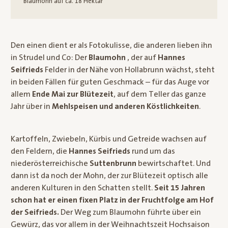
Blaumohn auf ca. 18 Hektar
Den einen dient er als Fotokulisse, die anderen lieben ihn
in Strudel und Co: Der
Blaumohn
, der auf
Hannes
Seifrieds
Felder in der Nähe von Hollabrunn wächst, steht
in beiden Fällen für guten Geschmack – für das Auge vor
allem
Ende Mai zur Blütezeit
, auf dem Teller das ganze
Jahr über in
Mehlspeisen und anderen Köstlichkeiten
.
Kartoffeln, Zwiebeln, Kürbis und Getreide wachsen auf
den Feldern, die
Hannes Seifrieds
rund um das
niederösterreichische
Suttenbrunn
bewirtschaftet. Und
dann ist da noch der Mohn, der zur Blütezeit optisch alle
anderen Kulturen in den Schatten stellt.
Seit 15 Jahren
schon hat er einen fixen Platz in der Fruchtfolge am Hof
der Seifrieds.
Der Weg zum Blaumohn führte über ein
Gewürz, das vor allem in der Weihnachtszeit Hochsaison