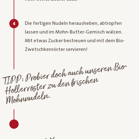
Die fertigen Nudeln herausheben, abtropfen
4
lassen und im Mohn-Butter-Gemisch wälzen.
Mit etwas Zucker bestreuen und mit dem Bio-
Zwetschkenröster servieren!
TI
P:
Probier doch auch unseren
Bio-
P
Hollerröster zu den frischen
Mohnnudeln.