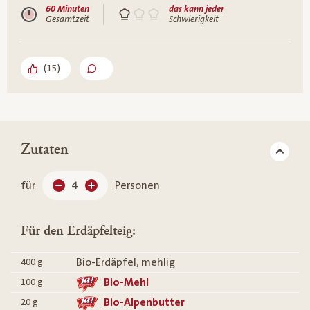
60 Minuten
das kann jeder
Gesamtzeit
Schwierigkeit
(
15
)
Zutaten
für
4
Personen
Für den Erdäpfelteig:
Bio-Erdäpfel, mehlig
400
g
Bio-Mehl
100
g
Bio-Alpenbutter
20
g