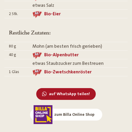
etwas Salz
Bio-Eier
2
Stk.
Restliche Zutaten:
Mohn (am besten frisch gerieben)
80
g
Bio-Alpenbutter
40
g
etwas Staubzucker zum Bestreuen
Bio-Zwetschkenröster
1
Glas
auf WhatsApp teilen!
zum Billa Online Shop