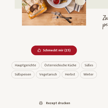
Zw
p
M
Bereits geliked
Schmeckt mir
(
15
)
Hauptgerichte
Österreichische Küche
Süßes
Süßspeisen
Vegetarisch
Herbst
Winter
Rezept drucken