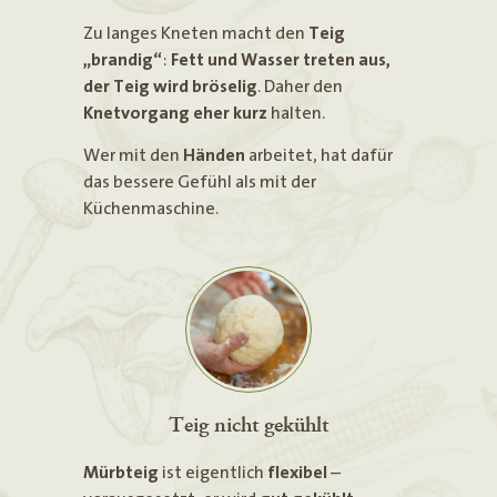
Zu langes Kneten macht den
Teig
„brandig“
:
Fett und Wasser treten aus,
der Teig wird bröselig
. Daher den
Knetvorgang eher kurz
halten.
Wer mit den
Händen
arbeitet, hat dafür
das bessere Gefühl als mit der
Küchenmaschine.
Teig nicht gekühlt
Mürbteig
ist eigentlich
flexibel
–