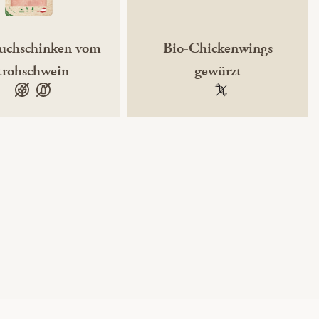
uchschinken vom
Bio-Chickenwings
trohschwein
gewürzt
glutenfrei
laktosefrei
100 % gentechnikfre