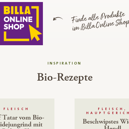
Finde alle Produkte
im Billa Online Sho
INSPIRATION
Bio-Rezepte
FLEISCH
FLEISCH,
HAUPTGERIC
f Tatar vom Bio-
Beschwipstes Wi
dejungrind mit
Hendl