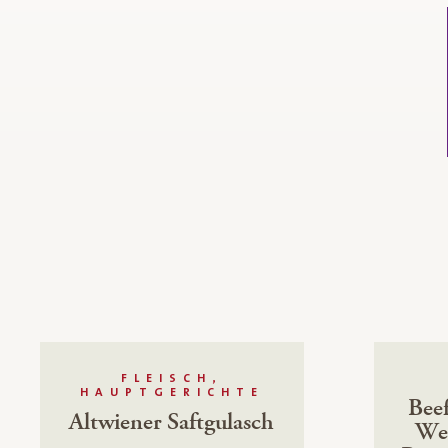
FLEISCH,
HAUPTGERICHTE
Bee
Altwiener Saftgulasch
Wei