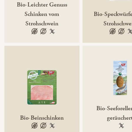
Bio-Leichter Genuss
Schinken vom
Bio-Speckwürf
Strohschwein
Strohschwe
glutenfrei
laktosefrei
100 % gentechnikfrei
glutenfrei
laktos
10
Bio-Seeforellen
Bio-Beinschinken
geräucher
glutenfrei
laktosefrei
100 % gentechnikfrei
100 % 