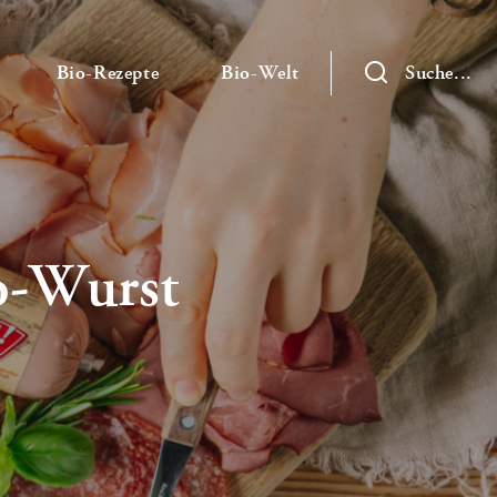
— Untermenü ausklappen
— Untermenü ausklappen
— Untermenü ausklap
Bio-Rezepte
Bio-Welt
Suche...
io-Wurst