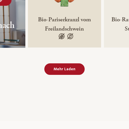
Bio-Pariserkranzl vom
Bio-Ra
nach
Freilandschwein
S
glutenfrei
laktosefrei
Mehr Laden