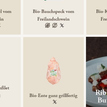
el vom
Bio-Bauchspeck vom
Bio-K
in
Freilandschwein
Fr
efrei
0 % gentechnikfrei
glutenfrei
laktosefrei
100 % gentechnikfrei
filet
Rib
t
Bio-Ente ganz grillfertig
But
gentechnikfrei
100 % gentechnikfrei