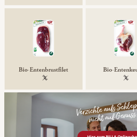
Bio-Entenbrustfilet
Bio-Entenke
100 % gentechnikfrei
100 % 
Verzichte aufs Schle
nicht auf Genuss
Hier zum BILLA Onlinesh