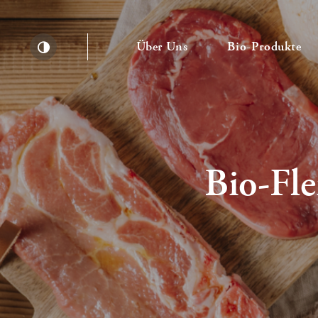
— Untermenü ausklapp
— 
Über Uns
Bio-Produkte
Kontrast erhöhen
Bio-Fle