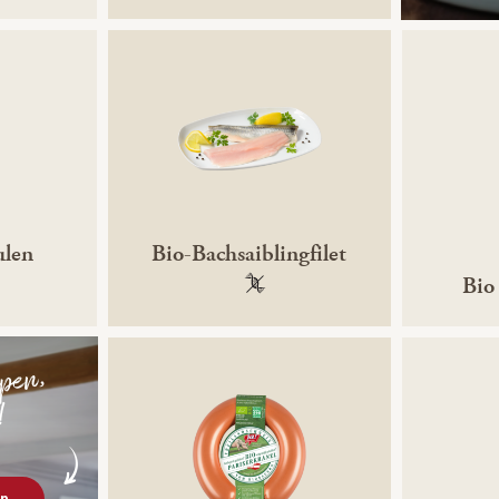
ulen
Bio-Bachsaiblingfilet
Bio
gentechnikfrei
100 % gentechnikfrei
ppen,
!
op