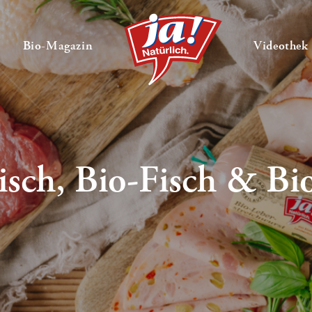
en
Untermenü ausklappen
— Untermenü ausklappen
Bio-Magazin
Videothek
isch, Bio-Fisch & B