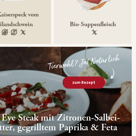
aiserspeck vom
eilandschwein
Bio-Suppenfleisch
glutenfrei
laktosefrei
100 % gentechnikfrei
100 % gentechnikfre
Tierwohl? Ja! Natürlich
zum Rezept
 Eye Steak mit Zitronen-Salbei-
ter, gegrilltem Paprika & Feta