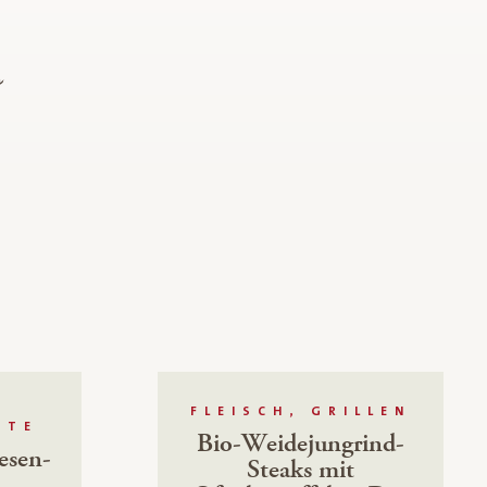
p
FLEISCH, GRILLEN
HTE
Bio-Weidejungrind-
esen-
Steaks mit