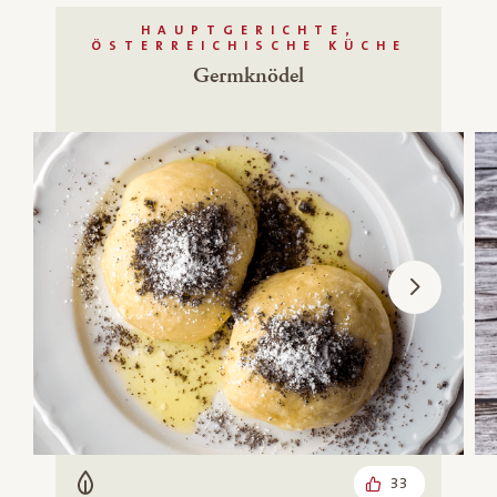
HAUPTGERICHTE,
ÖSTERREICHISCHE KÜCHE
Germknödel
33
Vegetarisch