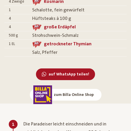
Rosmarin
4
Zweige
Schalotte, fein gewürfelt
1
Hüftsteaks à 100 g
4
große Erdäpfel
4
Strohschwein-Schmalz
500
g
getrockneter Thymian
1
EL
Salz, Pfeffer
auf WhatsApp teilen!
zum Billa Online Shop
Die Paradeiser leicht einschneiden und in
1