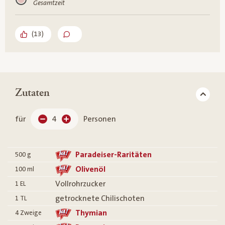
Gesamtzeit
(
13
)
Zutaten
für
4
Personen
Paradeiser-Raritäten
500
g
Olivenöl
100
ml
Vollrohrzucker
1
EL
getrocknete Chilischoten
1
TL
Thymian
4
Zweige