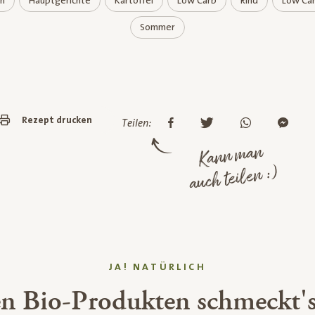
en
Hauptgerichte
Kartoffel
Low Carb
Rind
Low Ca
Sommer
Rezept drucken
Teilen:
Kann man
auch teilen :)
JA! NATÜRLICH
en Bio-Produkten schmeckt's