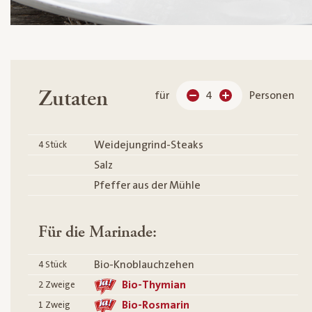
Zutaten
für
4
Personen
Weidejungrind-Steaks
4
Stück
Salz
Pfeffer aus der Mühle
Für die Marinade:
Bio-Knoblauchzehen
4
Stück
Bio-Thymian
2
Zweige
Bio-Rosmarin
1
Zweig