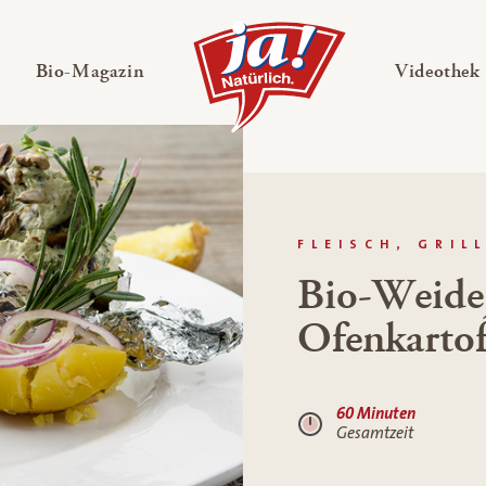
en
Untermenü ausklappen
— Untermenü ausklappen
Bio-Magazin
Videothek
FLEISCH, GRIL
Bio-Weide
Ofenkartof
60 Minuten
Gesamtzeit