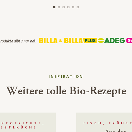
rodukte gibt's nur bei:
INSPIRATION
Weitere tolle Bio-Rezepte
UPTGERICHTE,
FISCH, FRÜHS
RESTLKÜCHE
Aus der