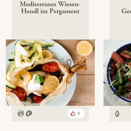
Mediterranes Wiesen-
Hendl im Pergament
Ge
5
Low Carb
Mit Fleisch
Veget