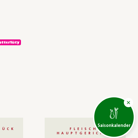
Saisonkalender
TÜCK
FLEISCH,
HAUPTGERICHTE