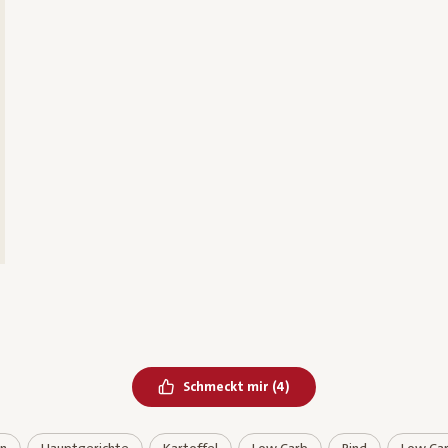
Bereits geliked
Schmeckt mir
(
4
)