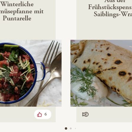
Winterliche
Frühstückspens
müsepfanne mit
Saiblings-Wr
Puntarelle
6
arisch
Mit Fisch