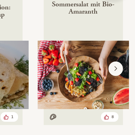
Sommersalat mit Bio-
ion:
Amaranth
ap
1
8
Mit Fleisch