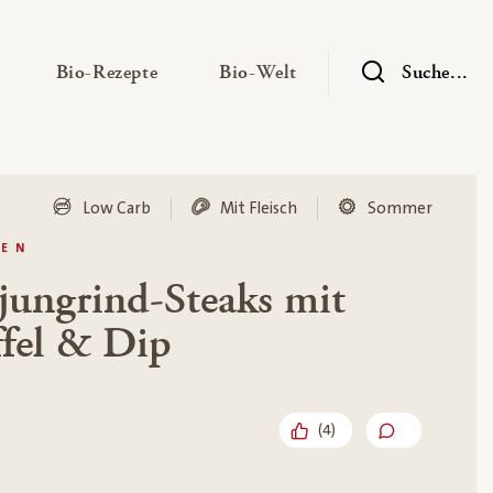
— Untermenü ausklappen
— Untermenü ausklappen
— Untermenü ausklap
Bio-Rezepte
Bio-Welt
Suche...
Low Carb
Mit Fleisch
Sommer
LEN
jungrind-Steaks mit
fel & Dip
(
4
)