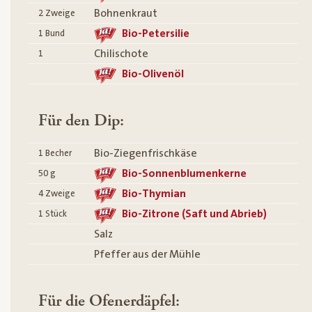
Bohnenkraut
2
Zweige
Bio-Petersilie
1
Bund
Chilischote
1
Bio-Olivenöl
Für den Dip:
Bio-Ziegenfrischkäse
1
Becher
Bio-Sonnenblumenkerne
50
g
Bio-Thymian
4
Zweige
Bio-Zitrone (Saft und Abrieb)
1
Stück
Salz
Pfeffer aus der Mühle
Für die Ofenerdäpfel: