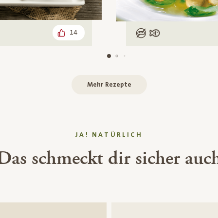
14
isch
Low Carb
Mit Fisch
Mehr Rezepte
JA! NATÜRLICH
Das schmeckt dir sicher auc