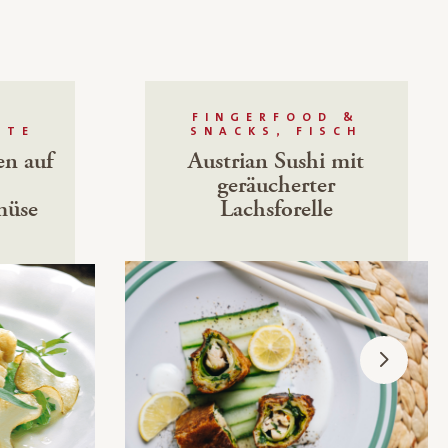
FINGERFOOD &
HTE
SNACKS, FISCH
en auf
Austrian Sushi mit
geräucherter
müse
Lachsforelle