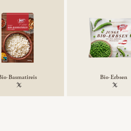
Bio-Basmatireis
Bio-Erbsen
100 % gentechnikfrei
100 % ge