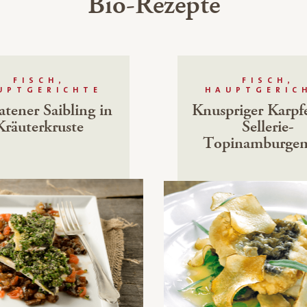
Bio-Rezepte
FISCH,
FISCH,
UPTGERICHTE
HAUPTGERIC
tener Saibling in
Knuspriger Karpf
Kräuterkruste
Sellerie-
Topinamburge