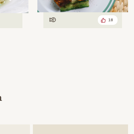
18
Mit Fisch
h