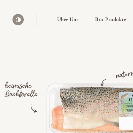
— Untermenü ausklapp
— 
Über Uns
Bio-Produkte
Kontrast erhöhen
natur
heimische
Bachforelle