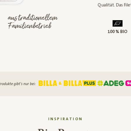
Qualität. Das File
aus traditionellem
Familienbetrieb
100 % BIO
rodukte gibt's nur bei:
INSPIRATION