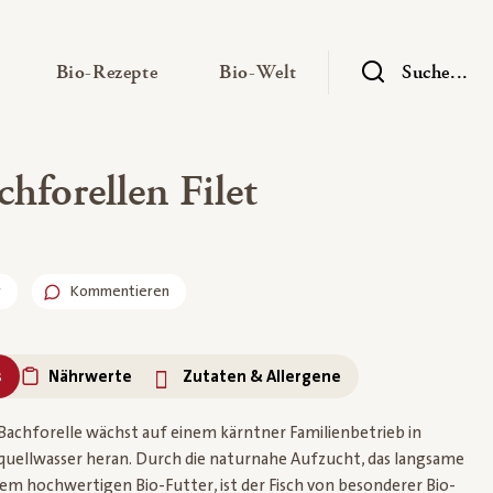
— Untermenü ausklappen
— Untermenü ausklappen
— Untermenü ausklap
Bio-Rezepte
Bio-Welt
Suche...
hforellen Filet
r
Kommentieren
s
Nährwerte
Zutaten & Allergene
 Bachforelle wächst auf einem kärntner Familienbetrieb in
uellwasser heran. Durch die naturnahe Aufzucht, das langsame
 hochwertigen Bio-Futter, ist der Fisch von besonderer Bio-