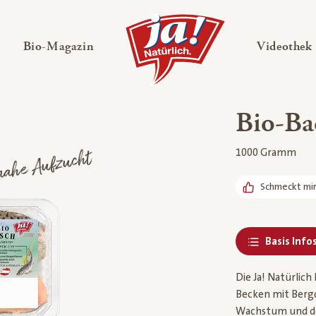
en
Untermenü ausklappen
— Untermenü ausklappen
Bio-Magazin
Videothek
Bio-Bac
nahe Aufzucht
1000 Gramm
Schmeckt mi
Basis Info
Die Ja! Natürlich
Becken mit Bergq
Wachstum und dem