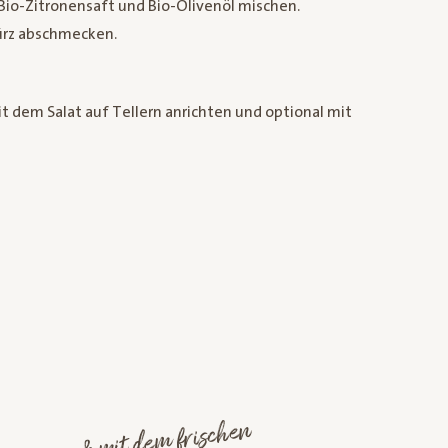
t Bio-Zitronensaft und Bio-Olivenöl mischen.
ürz abschmecken.
 dem Salat auf Tellern anrichten und optional mit
...&
mit de
m frischen