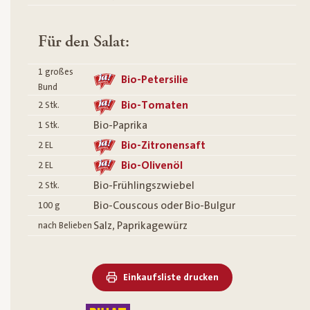
Für den Salat:
1
großes
Bio-Petersilie
Bund
Bio-Tomaten
2
Stk.
Bio-Paprika
1
Stk.
Bio-Zitronensaft
2
EL
Bio-Olivenöl
2
EL
Bio-Frühlingszwiebel
2
Stk.
Bio-Couscous oder Bio-Bulgur
100
g
Salz, Paprikagewürz
nach Belieben
Einkaufsliste drucken