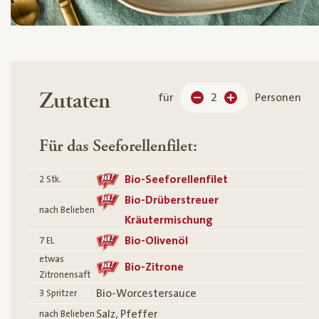
Zutaten
für
2
Personen
Für das Seeforellenfilet:
Bio-Seeforellenfilet
2
Stk.
Bio-Drüberstreuer
nach Belieben
Kräutermischung
Bio-Olivenöl
7
EL
etwas
Bio-Zitrone
Zitronensaft
Bio-Worcestersauce
3
Spritzer
Salz, Pfeffer
nach Belieben