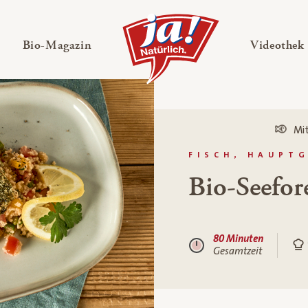
en
Untermenü ausklappen
— Untermenü ausklappen
Bio-Magazin
Videothek
Mit
FISCH, HAUPT
Bio-Seefore
80 Minuten
Gesamtzeit