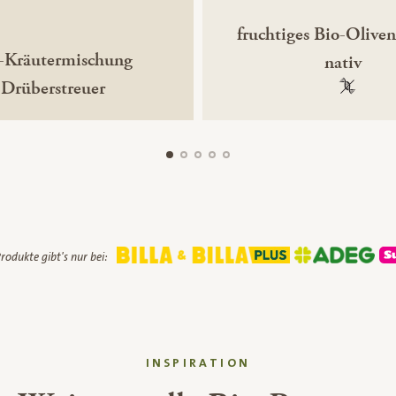
fruchtiges Bio-Oliven
-Kräutermischung
nativ
Drüberstreuer
100 % ge
rodukte gibt's nur bei:
INSPIRATION