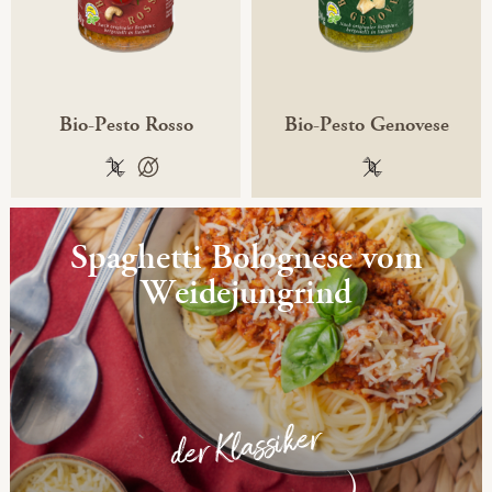
Bio-Pesto Rosso
Bio-Pesto Genovese
100 % gentechnikfrei
100 % palmölfrei
100 % gentechni
Spaghetti Bolognese vom
Weidejungrind
der Klassiker