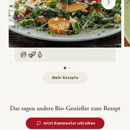
Low Carb
Vegan
Vegetarisch
Mehr Rezepte
Das sagen andere Bio-Genießer zum Rezept
Jetzt Kommentar schreiben