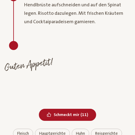
Hendlbrüste aufschneiden und auf den Spinat
legen. Risotto dazulegen. Mit frischen Kräutern
und Cocktaiparadeisern garnieren.
Guten Appetit!
Bereits geliked
Schmeckt mir
(
11
)
Fleisch
Hauptgerichte
Huhn
Reisgerichte