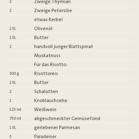
Zweige Thymian
2
Zweige Petersilie
2
etwas Kerbel
Olivenöl
2
EL
Butter
2
EL
handvoll junger Blattspinat
2
Muskatnuss
Für das Risotto:
Risottoreis
300
g
Butter
2
EL
Schalotten
2
Knoblauchzehe
1
Weißwein
125
ml
abgeschmeckter Gemüsefond
750
ml
geriebener Parmesan
1
EL
Paradeiser
3