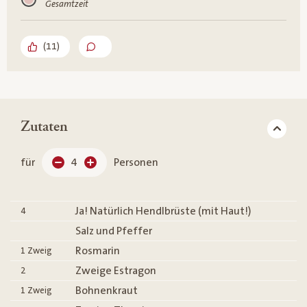
Gesamtzeit
(
11
)
Zutaten
für
4
Personen
Ja! Natürlich Hendlbrüste (mit Haut!)
4
Salz und Pfeffer
Rosmarin
1
Zweig
Zweige Estragon
2
Bohnenkraut
1
Zweig