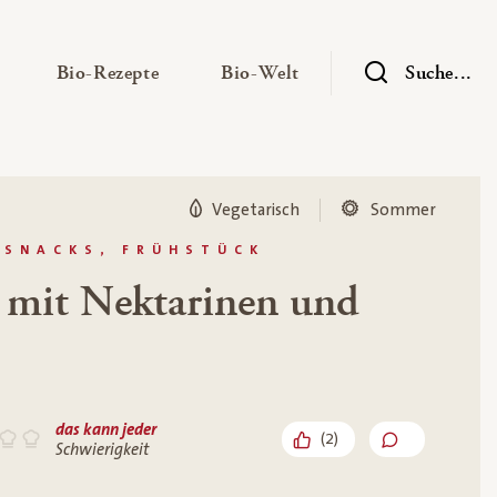
— Untermenü ausklappen
— Untermenü ausklappen
— Untermenü ausklap
Bio-Rezepte
Bio-Welt
Suche...
Vegetarisch
Sommer
 SNACKS, FRÜHSTÜCK
 mit Nektarinen und
das kann jeder
(
2
)
Schwierigkeit