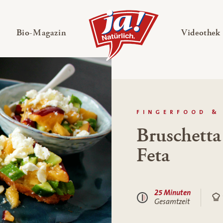
en
Untermenü ausklappen
— Untermenü ausklappen
Bio-Magazin
Videothek
FINGERFOOD &
Bruschetta
Feta
25 Minuten
Gesamtzeit