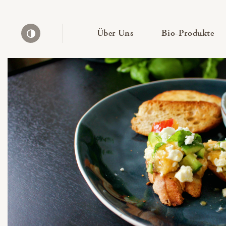
— Untermenü ausklapp
— 
Über Uns
Bio-Produkte
Kontrast erhöhen