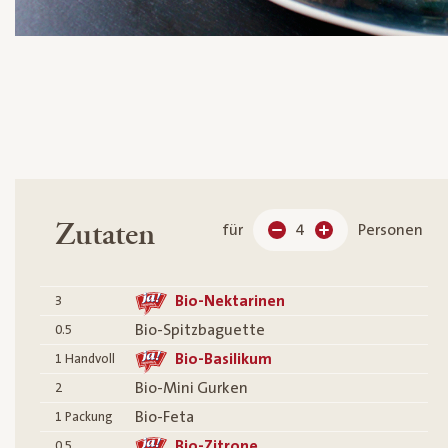
Zutaten
für
4
Personen
Bio-Nektarinen
3
Bio-Spitzbaguette
0.5
Bio-Basilikum
1
Handvoll
Bio-Mini Gurken
2
Bio-Feta
1
Packung
Bio-Zitrone
0.5