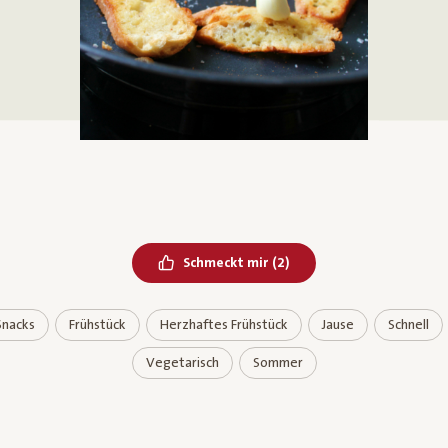
Bereits geliked
Schmeckt mir
(
2
)
Snacks
Frühstück
Herzhaftes Frühstück
Jause
Schnell
Vegetarisch
Sommer