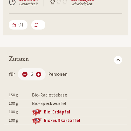
Gesamtzeit
Schwierigkeit
(
1
)
Zutaten
für
6
Personen
Bio-Raclettekäse
150
g
Bio-Speckwürfel
100
g
Bio-Erdäpfel
100
g
Bio-Süßkartoffel
100
g