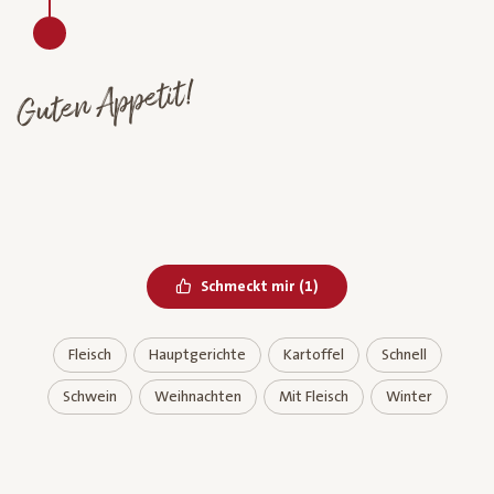
Guten Appetit!
Bereits geliked
Schmeckt mir
(
1
)
Fleisch
Hauptgerichte
Kartoffel
Schnell
Schwein
Weihnachten
Mit Fleisch
Winter