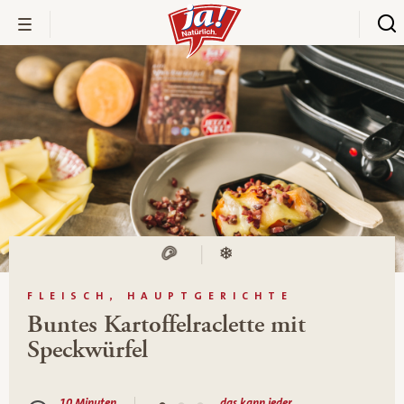
FLEISCH, HAUPTGERICHTE
Buntes Kartoffelraclette mit
Speckwürfel
10 Minuten
das kann jeder