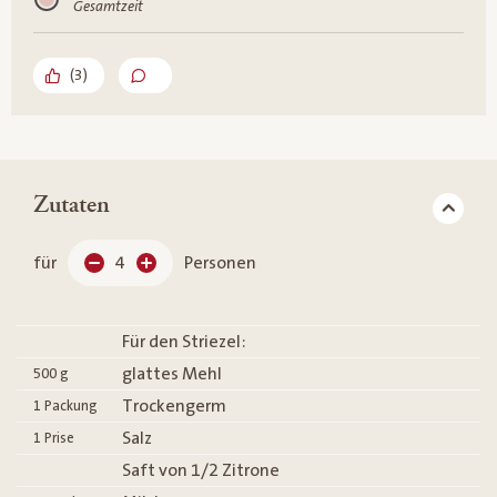
Gesamtzeit
(
3
)
Zutaten
für
4
Personen
Für den Striezel:
glattes Mehl
500
g
Trockengerm
1
Packung
Salz
1
Prise
Saft von 1/2 Zitrone