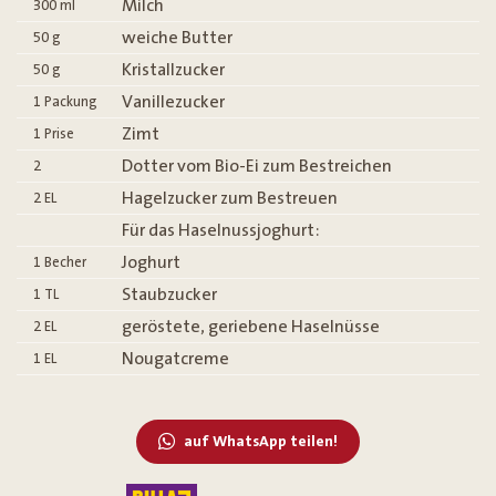
Milch
300
ml
weiche Butter
50
g
Kristallzucker
50
g
Vanillezucker
1
Packung
Zimt
1
Prise
Dotter vom Bio-Ei zum Bestreichen
2
Hagelzucker zum Bestreuen
2
EL
Für das Haselnussjoghurt:
Joghurt
1
Becher
Staubzucker
1
TL
geröstete, geriebene Haselnüsse
2
EL
Nougatcreme
1
EL
auf WhatsApp teilen!