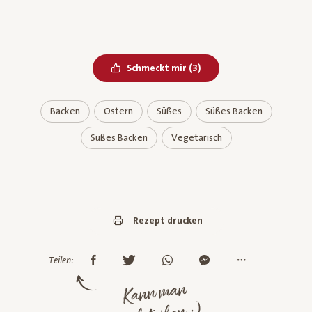
Bereits geliked
Schmeckt mir
(
3
)
Backen
Ostern
Süßes
Süßes Backen
Süßes Backen
Vegetarisch
Rezept drucken
Teilen:
Kann man