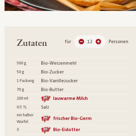
Zutaten
für
12
Personen
Bio-Weizenmehl
500
g
Bio-Zucker
50
g
Bio-Vanillezucker
1
Packung
Bio-Butter
70
g
lauwarme Milch
200
ml
Salz
0.5
TL
ein halber
frischer Bio-Germ
Würfel
Bio-Eidotter
3