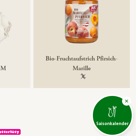
Bio-Fruchtaufstrich Pfirsich-
r M
Marille
ntechnikfrei
100 % gentechnikfrei
Saisonkalender