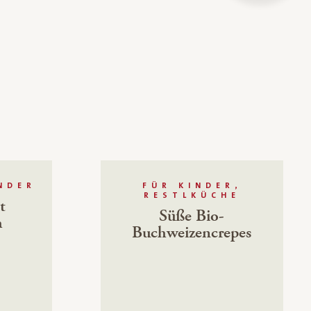
INDER
FÜR KINDER,
RESTLKÜCHE
t
Süße Bio-
h
Buchweizencrepes