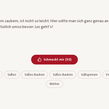
 zaubern, ist nicht so leicht. Hier sollte man sich ganz genau an
ürlich umso besser. Los geht’s!
Bereits geliked
Schmeckt mir
(
50
)
Süßes
Süßes Backen
Süßes Backen
Süßspeisen
V
Winter