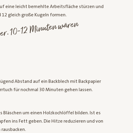
uf eine leicht bemehlte Arbeitsfläche stürzen und
d 12 gleich große Kugeln formen.
nger
 besser. 10-12
uten
ren
ti
ügend Abstand auf ein Backblech mit Backpapier
rrtuch für nochmal 30 Minuten gehen lassen.
s Bläschen um einen Holzkochlöffel bilden. Ist es
apfen ins Fett geben. Die Hitze reduzieren und von
n rausbacken.