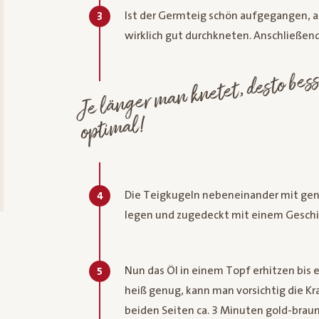
Ist der Germteig schön aufgegangen, a
3
wirklich gut durchkneten. Anschließen
Je lä
man knetet, desto
Min
wä
op
mal!
Die Teigkugeln nebeneinander mit gen
4
legen und zugedeckt mit einem Geschi
Nun das Öl in einem Topf erhitzen bis e
5
heiß genug, kann man vorsichtig die Kr
beiden Seiten ca. 3 Minuten gold-brau