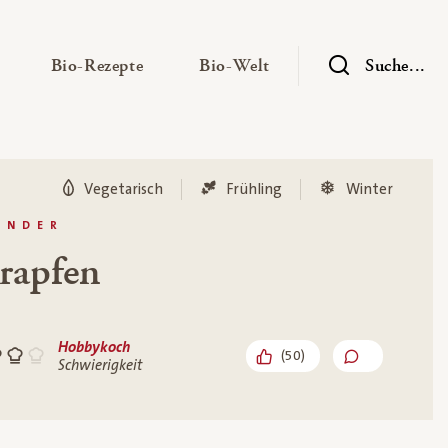
— Untermenü ausklappen
— Untermenü ausklappen
— Untermenü ausklap
Bio-Rezepte
Bio-Welt
Suche...
Vegetarisch
Frühling
Winter
INDER
rapfen
Hobbykoch
(
50
)
Schwierigkeit