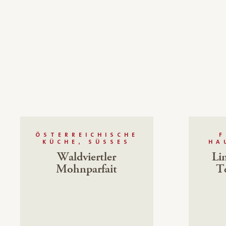
ÖSTERREICHISCHE
F
KÜCHE, SÜSSES
HA
Waldviertler
Li
Mohnparfait
Te