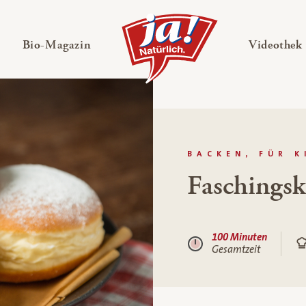
en
Untermenü ausklappen
— Untermenü ausklappen
Bio-Magazin
Videothek
BACKEN, FÜR K
Faschingsk
100 Minuten
Gesamtzeit