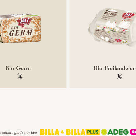
Bio-Germ
Bio-Freilandeie
100 % gentechnikfrei
100 % ge
rodukte gibt's nur bei: