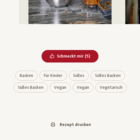
Bereits geliked
Schmeckt mir
(
5
)
Backen
Für Kinder
Süßes
Süßes Backen
Süßes Backen
Vegan
Vegan
Vegetarisch
Rezept drucken