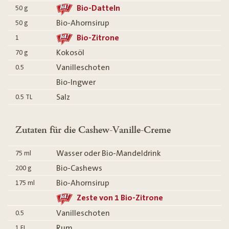
Bio-Datteln
50
g
Bio-Ahornsirup
50
g
Bio-Zitrone
1
Kokosöl
70
g
Vanilleschoten
0.5
Bio-Ingwer
Salz
0.5
TL
Zutaten für die Cashew-Vanille-Creme
Wasser oder Bio-Mandeldrink
75
ml
Bio-Cashews
200
g
Bio-Ahornsirup
175
ml
Zeste von 1 Bio-Zitrone
Vanilleschoten
0.5
Rum
1
EL