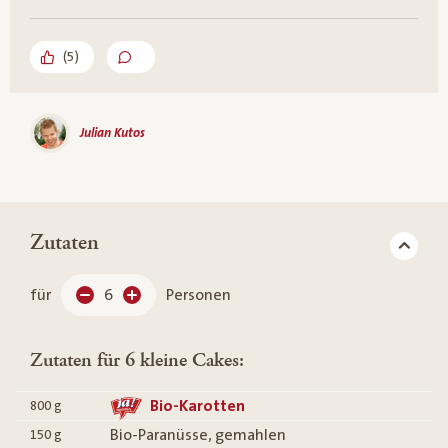
(
5
)
Julian Kutos
Zutaten
für
6
Personen
Zutaten für 6 kleine Cakes:
Bio-Karotten
800
g
Bio-Paranüsse, gemahlen
150
g