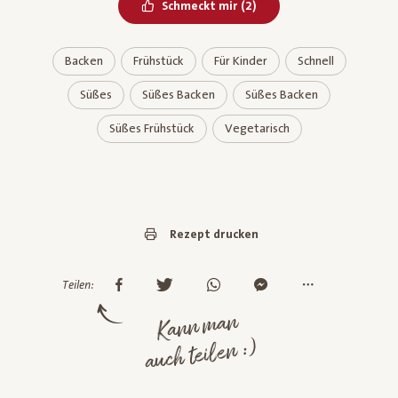
Bereits geliked
Schmeckt mir
(
2
)
Backen
Frühstück
Für Kinder
Schnell
Süßes
Süßes Backen
Süßes Backen
Süßes Frühstück
Vegetarisch
Rezept drucken
Teilen:
Kann man
auch teilen :)