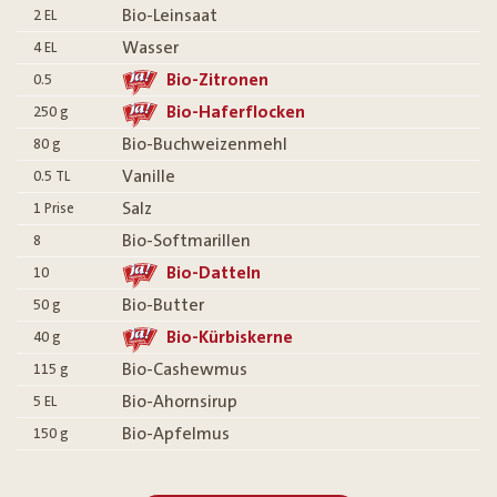
Bio-Leinsaat
2
EL
Wasser
4
EL
Bio-Zitronen
0.5
Bio-Haferflocken
250
g
Bio-Buchweizenmehl
80
g
Vanille
0.5
TL
Salz
1
Prise
Bio-Softmarillen
8
Bio-Datteln
10
Bio-Butter
50
g
Bio-Kürbiskerne
40
g
Bio-Cashewmus
115
g
Bio-Ahornsirup
5
EL
Bio-Apfelmus
150
g