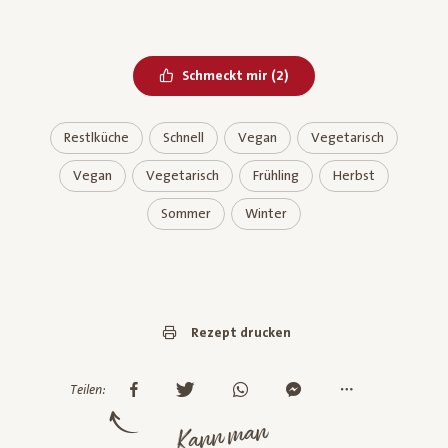
Bereits geliked
Schmeckt mir
(
2
)
Restlküche
Schnell
Vegan
Vegetarisch
Vegan
Vegetarisch
Frühling
Herbst
Sommer
Winter
Rezept drucken
Teilen:
Kann man