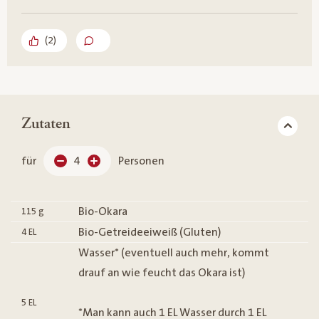
(
2
)
Zutaten
für
4
Personen
Bio-Okara
115
g
Bio-Getreideeiweiß (Gluten)
4
EL
Wasser* (eventuell auch mehr, kommt
drauf an wie feucht das Okara ist)
5
EL
*Man kann auch 1 EL Wasser durch 1 EL