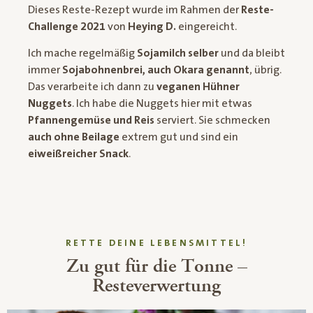
Dieses Reste-Rezept wurde im Rahmen der
Reste-
Challenge 2021
von
Heying D.
eingereicht.
Ich mache regelmäßig
Sojamilch selber
und da bleibt
immer
Sojabohnenbrei, auch Okara genannt
, übrig.
Das verarbeite ich dann zu
veganen Hühner
Nuggets
. Ich habe die Nuggets hier mit etwas
Pfannengemüse und Reis
serviert. Sie schmecken
auch ohne Beilage
extrem gut und sind ein
eiweißreicher Snack
.
RETTE DEINE LEBENSMITTEL!
Zu gut für die Tonne –
Resteverwertung