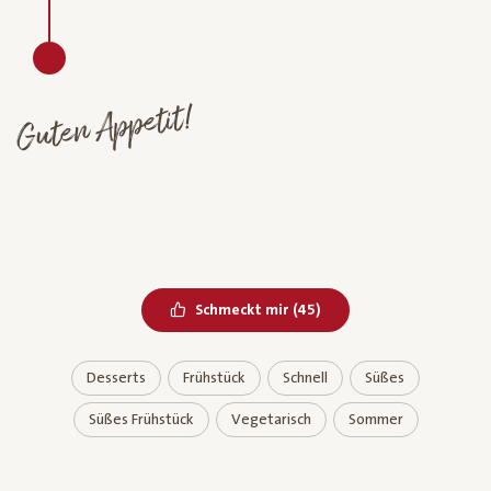
Guten Appetit!
Bereits geliked
Schmeckt mir
(
45
)
Desserts
Frühstück
Schnell
Süßes
Süßes Frühstück
Vegetarisch
Sommer