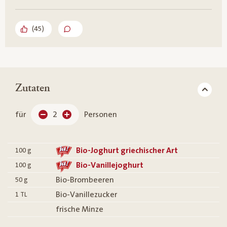
(
45
)
Zutaten
für
2
Personen
Bio-Joghurt griechischer Art
100
g
Bio-Vanillejoghurt
100
g
Bio-Brombeeren
50
g
Bio-Vanillezucker
1
TL
frische Minze