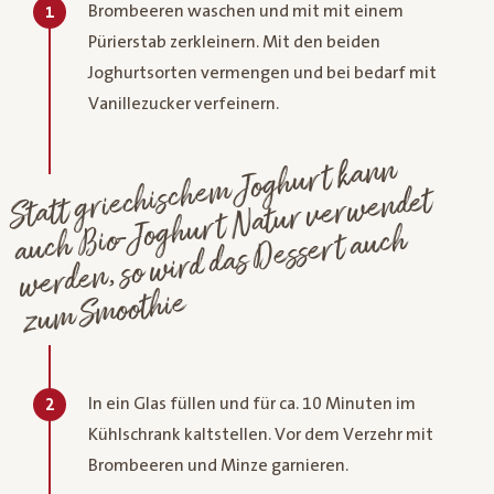
Brombeeren waschen und mit mit einem
1
Pürierstab zerkleinern. Mit den beiden
Joghurtsorten vermengen und bei bedarf mit
Vanillezucker verfeinern.
Statt griechische
m Joghurt kann
auch
Bio-Joghurt
Natur ver
werden, so
wird das
zu
m S
wendet
Dessert auch
moothie
In ein Glas füllen und für ca. 10 Minuten im
2
Kühlschrank kaltstellen. Vor dem Verzehr mit
Brombeeren und Minze garnieren.