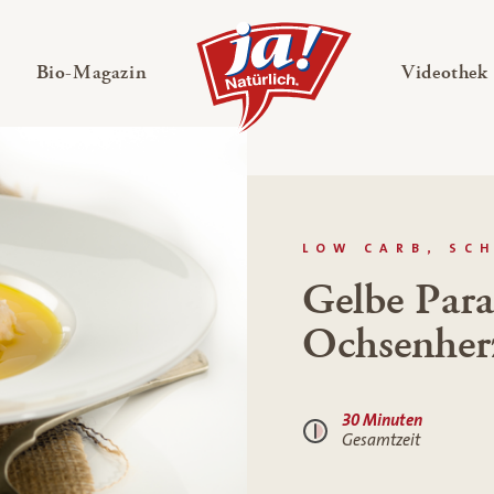
en
Untermenü ausklappen
— Untermenü ausklappen
Bio-Magazin
Videothek
LOW CARB, SC
Gelbe Para
Ochsenher
30 Minuten
Gesamtzeit