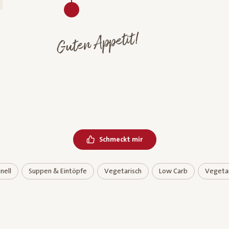
Guten Appetit!
Schmeckt mir
nell
Suppen & Eintöpfe
Vegetarisch
Low Carb
Vegetar