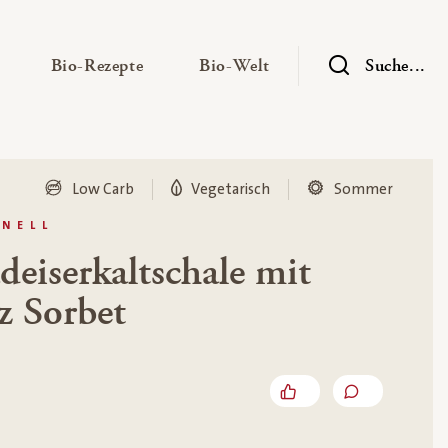
— Untermenü ausklappen
— Untermenü ausklappen
— Untermenü ausklap
Bio-Rezepte
Bio-Welt
Suche...
Low Carb
Vegetarisch
Sommer
HNELL
deiserkaltschale mit
z Sorbet