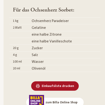
Für das Ochsenherz Sorbet:
Ochsenherz Paradeiser
1
kg
Gelatine
2
Blatt
eine halbe Zitrone
eine halbe Vanilleschote
Zucker
20
g
Salz
4
g
Wasser
100
ml
Olivenöl
20
ml
Einkaufsliste drucken
zum Billa Online Shop