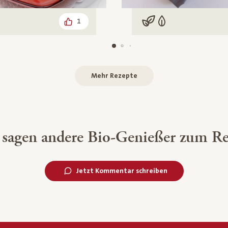
1
n
arisch
Vegan
Vegetarisch
Mehr Rezepte
 sagen andere Bio-Genießer zum Re
Jetzt Kommentar schreiben