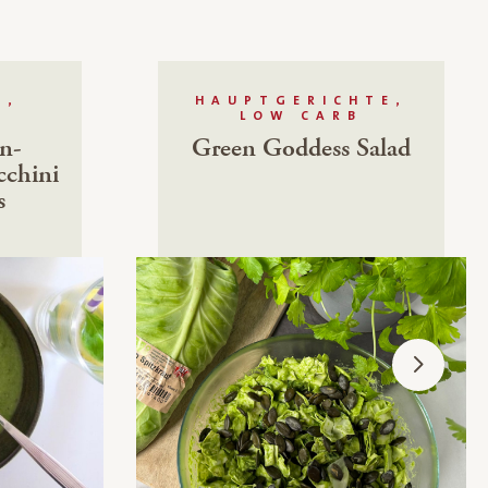
E,
HAUPTGERICHTE,
LOW CARB
n-
Green Goddess Salad
cchini
s