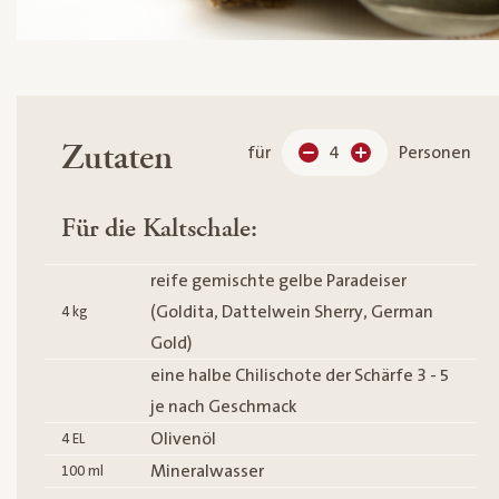
Zutaten
für
4
Personen
Für die Kaltschale:
reife gemischte gelbe Paradeiser
(Goldita, Dattelwein Sherry, German
4
kg
Gold)
eine halbe Chilischote der Schärfe 3 - 5
je nach Geschmack
Olivenöl
4
EL
Mineralwasser
100
ml