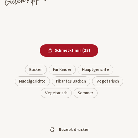
Bereits geliked
Schmeckt mir
(
23
)
Backen
Für Kinder
Hauptgerichte
Nudelgerichte
Pikantes Backen
Vegetarisch
Vegetarisch
Sommer
Rezept drucken