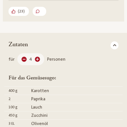
(
23
)
Zutaten
für
4
Personen
Für das Gemüsesugo:
Karotten
400
g
Paprika
2
Lauch
100
g
Zucchini
450
g
Olivenöl
3
EL