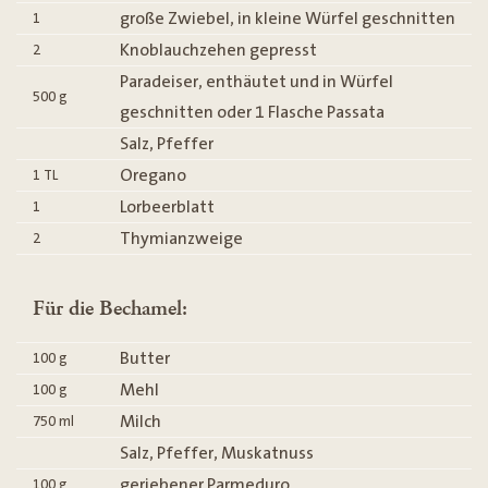
große Zwiebel, in kleine Würfel geschnitten
1
Knoblauchzehen gepresst
2
Paradeiser, enthäutet und in Würfel
500
g
geschnitten oder 1 Flasche Passata
Salz, Pfeffer
Oregano
1
TL
Lorbeerblatt
1
Thymianzweige
2
Für die Bechamel:
Butter
100
g
Mehl
100
g
Milch
750
ml
Salz, Pfeffer, Muskatnuss
geriebener Parmeduro
100
g