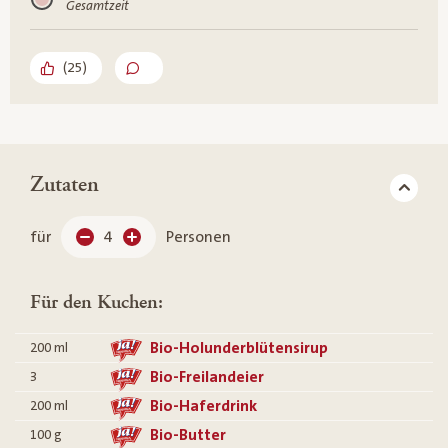
Gesamtzeit
(
25
)
Zutaten
für
4
Personen
Für den Kuchen:
Bio-Holunderblütensirup
200
ml
Bio-Freilandeier
3
Bio-Haferdrink
200
ml
Bio-Butter
100
g