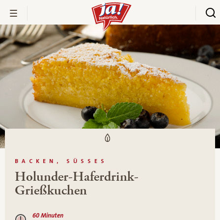
BACKEN, SÜSSES
Holunder-Haferdrink-
Grießkuchen
60 Minuten