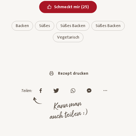
Bereits geliked
Schmeckt mir
(
25
)
Backen
Süßes
Süßes Backen
Süßes Backen
Vegetarisch
Rezept drucken
Teilen:
Kann man
auch teilen :)