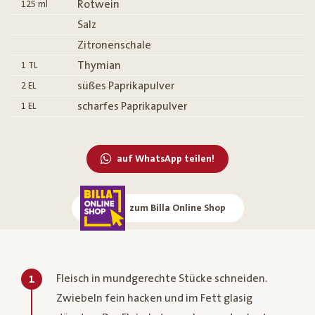
Rotwein
125
ml
Salz
Zitronenschale
Thymian
1
TL
süßes Paprikapulver
2
EL
scharfes Paprikapulver
1
EL
auf WhatsApp teilen!
zum Billa Online Shop
Fleisch in mundgerechte Stücke schneiden.
1
Zwiebeln fein hacken und im Fett glasig