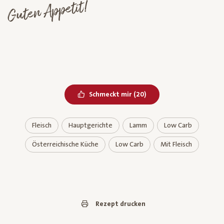
Guten Appetit!
Bereits geliked
Schmeckt mir
(
20
)
Fleisch
Hauptgerichte
Lamm
Low Carb
Österreichische Küche
Low Carb
Mit Fleisch
Rezept drucken