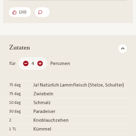
(
20
)
Zutaten
für
4
Personen
Ja! Natürlich Lammfleisch (Stelze, Schulter)
75
dag
Zwiebeln
75
dag
Schmalz
10
dag
Paradeiser
30
dag
Knoblauchzehen
2
Kümmel
1
TL