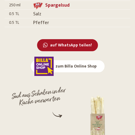
Spargelsud
250
ml
Salz
0.5
TL
Pfeffer
0.5
TL
auf WhatsApp teilen!
zum Billa Online Shop
Sud aus Schalen in der
Küche verwerten