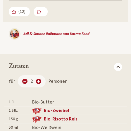
(
12
)
Adi & Simone Raihmann von Karma Food
Zutaten
für
2
Personen
Bio-Butter
1
EL
Bio-Zwiebel
1
Stk.
Bio-Risotto Reis
150
g
Bio-Weißwein
50
ml