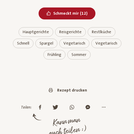
Bereits geliked
Schmeckt mir
(
12
)
Hauptgerichte
Reisgerichte
Restlküche
Schnell
Spargel
Vegetarisch
Vegetarisch
Frühling
Sommer
Rezept drucken
Teilen:
Kann man
auch teilen :)