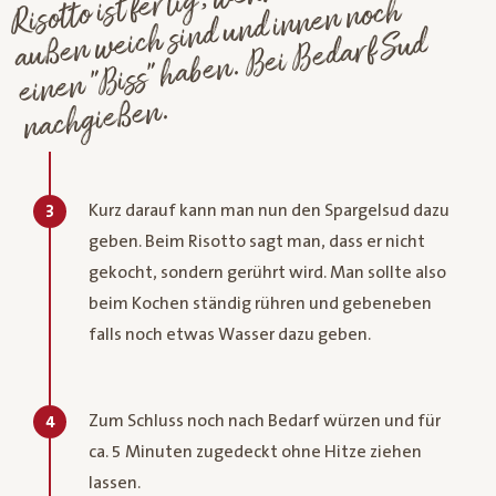
weich sind und innen noch
Bedarf Sud
nachgießen.
Kurz darauf kann man nun den Spargelsud dazu
3
geben. Beim Risotto sagt man, dass er nicht
gekocht, sondern gerührt wird. Man sollte also
beim Kochen ständig rühren und gebeneben
falls noch etwas Wasser dazu geben.
Zum Schluss noch nach Bedarf würzen und für
4
ca. 5 Minuten zugedeckt ohne Hitze ziehen
lassen.