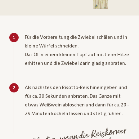
Für die Vorbereitung die Zwiebel schälen und in
1
kleine Würfel schneiden.
Das Öl in einem kleinen Topf auf mittlerer Hitze
erhitzen und die Zwiebel darin glasig anbraten.
Als nächstes den Risotto-Reis hineingeben und
2
für ca. 30 Sekunden anbraten. Das Ganze mit
etwas Weißwein ablöschen und dann für ca. 20 -
25 Minuten köcheln lassen und stetig rühren.
Risotto ist fertig,
wenn die
Reiskörner
außen
einen "
Biss" haben.
Bei