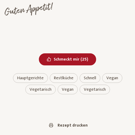
Guten Appetit!
Bereits geliked
Schmeckt mir
(
25
)
Hauptgerichte
Restlküche
Schnell
Vegan
Vegetarisch
Vegan
Vegetarisch
Rezept drucken