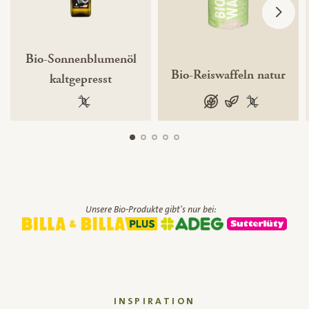
Bio-Sonnenblumenöl
Bio-Reiswaffeln natur
kaltgepresst
100 % gentechnikfrei
glutenfrei
vegan
100 % gentec
Unsere Bio-Produkte gibt's nur bei:
INSPIRATION