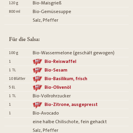
Bio-Maisgrieß
120
g
Bio-Gemüsesuppe
800
ml
Salz, Pfeffer
Für die Salsa:
Bio-Wassermelone (geschält gewogen)
100
g
Bio-Reiswaffel
1
Bio-Sesam
1
TL
Bio-Basilikum, frisch
10
Blätter
Bio-Olivenöl
5
EL
Bio-Vollrohrzucker
1
TL
Bio-Zitrone, ausgepresst
1
Bio-Avocado
1
eine halbe Chilischote, fein gehackt
Salz, Pfeffer